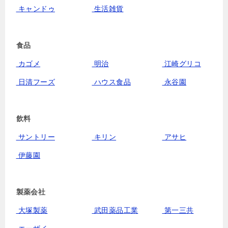
キャンドゥ
生活雑貨
食品
カゴメ
明治
江崎グリコ
日清フーズ
ハウス食品
永谷園
飲料
サントリー
キリン
アサヒ
伊藤園
製薬会社
大塚製薬
武田薬品工業
第一三共