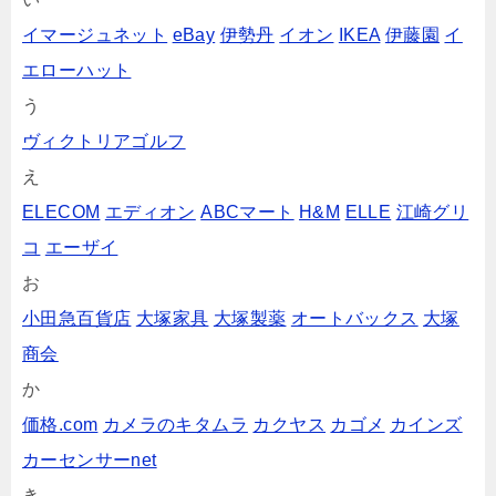
イマージュネット
eBay
伊勢丹
イオン
IKEA
伊藤園
イ
エローハット
う
ヴィクトリアゴルフ
え
ELECOM
エディオン
ABCマート
H&M
ELLE
江崎グリ
コ
エーザイ
お
小田急百貨店
大塚家具
大塚製薬
オートバックス
大塚
商会
か
価格.com
カメラのキタムラ
カクヤス
カゴメ
カインズ
カーセンサーnet
き