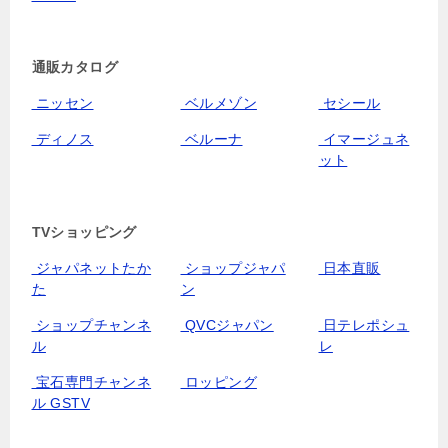
通販カタログ
ニッセン
ベルメゾン
セシール
ディノス
ベルーナ
イマージュネ
ット
TVショッピング
ジャパネットたか
ショップジャパ
日本直販
た
ン
ショップチャンネ
QVCジャパン
日テレポシュ
ル
レ
宝石専門チャンネ
ロッピング
ル GSTV