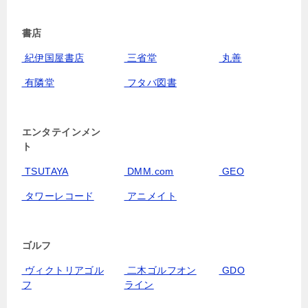
書店
紀伊国屋書店
三省堂
丸善
有隣堂
フタバ図書
エンタテインメン
ト
TSUTAYA
DMM.com
GEO
タワーレコード
アニメイト
ゴルフ
ヴィクトリアゴル
二木ゴルフオン
GDO
フ
ライン