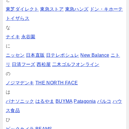
東芝ダイレクト
東急ストア
東急ハンズ
ドン・キホーテ
トイザらス
な
ナイキ
永谷園
に
ニッセン
日本直販
日テレポシュレ
New Balance
ニト
リ
日清フーズ
西松屋
二木ゴルフオンライン
の
ノジマデンキ
THE NORTH FACE
は
パナソニック
はるやま
BUYMA
Patagonia
パルコ
ハウ
ス食品
ひ
ビックカメラ
BEAMS