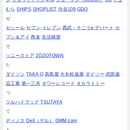
むら
SHIPS
SHOPLIST
渋谷109
GDO
せ
セシール
セブン‐イレブン
西武・そごうe.デパート
セ
ブン＆アイ
西友
生活雑貨
そ
ソニーストア
ZOZOTOWN
た
ダイソン
TAKA Q
高島屋
大丸松坂屋
ダイソー
武田薬
品工業
第一三共
タワーレコード
タカラトミー
つ
ツルハドラッグ
TSUTAYA
て
ディノス
Dell（デル）
DMM.com
と