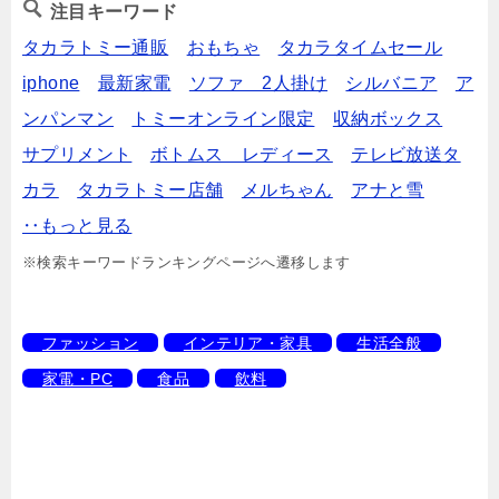
注目キーワード
タカラトミー通販
おもちゃ
タカラタイムセール
iphone
最新家電
ソファ 2人掛け
シルバニア
ア
ンパンマン
トミーオンライン限定
収納ボックス
サプリメント
ボトムス レディース
テレビ放送タ
カラ
タカラトミー店舗
メルちゃん
アナと雪
‥もっと見る
※検索キーワードランキングページへ遷移します
ファッション
インテリア・家具
生活全般
家電・PC
食品
飲料