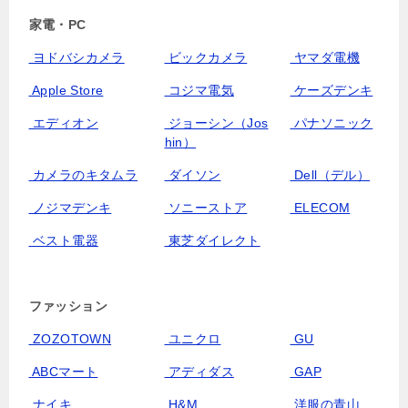
家電・PC
ヨドバシカメラ
ビックカメラ
ヤマダ電機
Apple Store
コジマ電気
ケーズデンキ
エディオン
ジョーシン（Jos
パナソニック
hin）
カメラのキタムラ
ダイソン
Dell（デル）
ノジマデンキ
ソニーストア
ELECOM
ベスト電器
東芝ダイレクト
ファッション
ZOZOTOWN
ユニクロ
GU
ABCマート
アディダス
GAP
ナイキ
H&M
洋服の青山