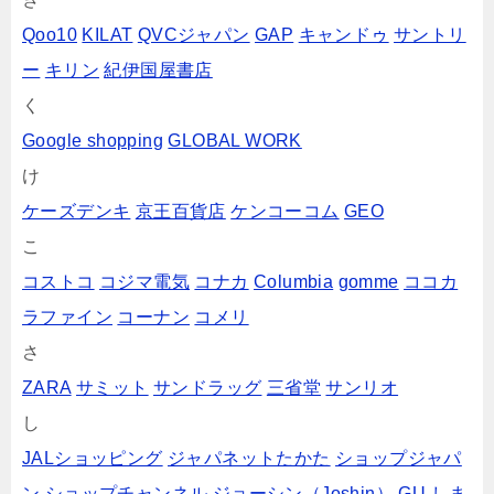
Qoo10
KILAT
QVCジャパン
GAP
キャンドゥ
サントリ
ー
キリン
紀伊国屋書店
く
Google shopping
GLOBAL WORK
け
ケーズデンキ
京王百貨店
ケンコーコム
GEO
こ
コストコ
コジマ電気
コナカ
Columbia
gomme
ココカ
ラファイン
コーナン
コメリ
さ
ZARA
サミット
サンドラッグ
三省堂
サンリオ
し
JALショッピング
ジャパネットたかた
ショップジャパ
ン
ショップチャンネル
ジョーシン（Joshin）
GU
しま