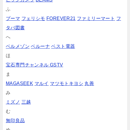
ふ
プーマ
フェリシモ
FOREVER21
ファミリーマート
フ
タバ図書
へ
ベルメゾン
ベルーナ
ベスト電器
ほ
宝石専門チャンネル GSTV
ま
MAGASEEK
マルイ
マツモトキヨシ
丸善
み
ミズノ
三越
む
無印良品
め