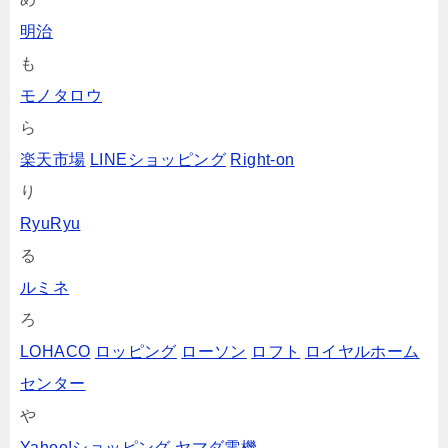
明治
も
モノタロウ
ら
楽天市場
LINEショッピング
Right-on
り
RyuRyu
る
ルミネ
ろ
LOHACO
ロッピング
ローソン
ロフト
ロイヤルホーム
センター
や
Yahoo!ショッピング
ヤマダ電機