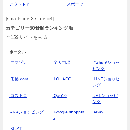
アウトドア
スポーツ
[smartslider3 slider=3]
カテゴリー
50音順
ランキング順
全159サイトをみる
ポータル
アマゾン
楽天市場
Yahoo!ショッ
ピング
価格.com
LOHACO
LINEショッピ
ング
コストコ
Qoo10
JALショッピ
ング
ANAショッピング
Google shoppin
eBay
g
KILAT