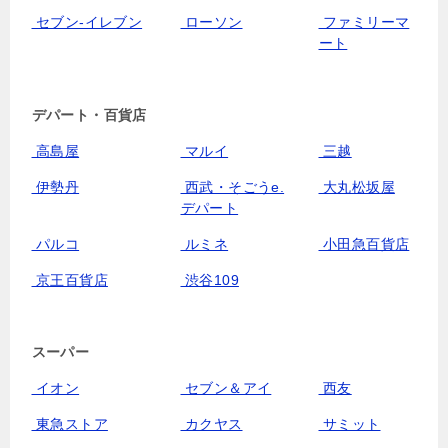
セブン‐イレブン
ローソン
ファミリーマ
ート
デパート・百貨店
高島屋
マルイ
三越
伊勢丹
西武・そごうe.
大丸松坂屋
デパート
パルコ
ルミネ
小田急百貨店
京王百貨店
渋谷109
スーパー
イオン
セブン＆アイ
西友
東急ストア
カクヤス
サミット