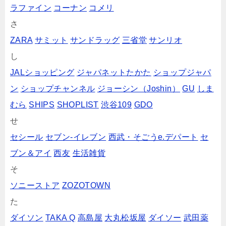
ラファイン
コーナン
コメリ
さ
ZARA
サミット
サンドラッグ
三省堂
サンリオ
し
JALショッピング
ジャパネットたかた
ショップジャパ
ン
ショップチャンネル
ジョーシン（Joshin）
GU
しま
むら
SHIPS
SHOPLIST
渋谷109
GDO
せ
セシール
セブン‐イレブン
西武・そごうe.デパート
セ
ブン＆アイ
西友
生活雑貨
そ
ソニーストア
ZOZOTOWN
た
ダイソン
TAKA Q
高島屋
大丸松坂屋
ダイソー
武田薬