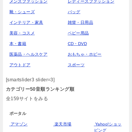
メンズファッション
レディースファッション
靴・シューズ
バッグ
インテリア・家具
雑貨・日用品
美容・コスメ
ベビー用品
本・書籍
CD・DVD
医薬品・ヘルスケア
おもちゃ・ホビー
アウトドア
スポーツ
[smartslider3 slider=3]
カテゴリー
50音順
ランキング順
全159サイトをみる
ポータル
アマゾン
楽天市場
Yahoo!ショッ
ピング