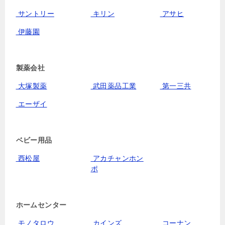
サントリー
キリン
アサヒ
伊藤園
製薬会社
大塚製薬
武田薬品工業
第一三共
エーザイ
ベビー用品
西松屋
アカチャンホン
ポ
ホームセンター
モノタロウ
カインズ
コーナン