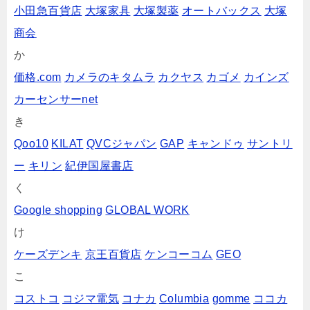
小田急百貨店
大塚家具
大塚製薬
オートバックス
大塚
商会
か
価格.com
カメラのキタムラ
カクヤス
カゴメ
カインズ
カーセンサーnet
き
Qoo10
KILAT
QVCジャパン
GAP
キャンドゥ
サントリ
ー
キリン
紀伊国屋書店
く
Google shopping
GLOBAL WORK
け
ケーズデンキ
京王百貨店
ケンコーコム
GEO
こ
コストコ
コジマ電気
コナカ
Columbia
gomme
ココカ