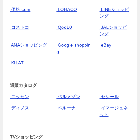
価格.com
LOHACO
LINEショッピ
ング
コストコ
Qoo10
JALショッピ
ング
ANAショッピング
Google shoppin
eBay
g
KILAT
通販カタログ
ニッセン
ベルメゾン
セシール
ディノス
ベルーナ
イマージュネ
ット
TVショッピング