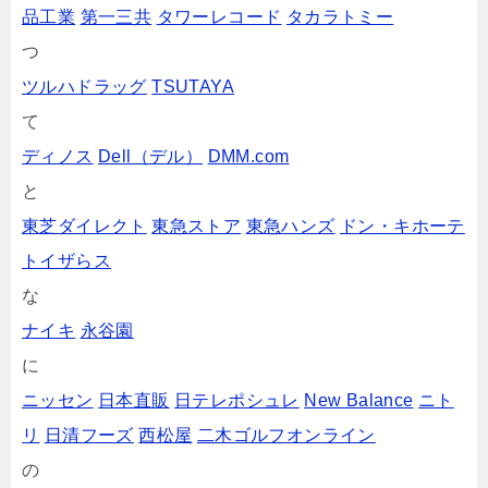
品工業
第一三共
タワーレコード
タカラトミー
つ
ツルハドラッグ
TSUTAYA
て
ディノス
Dell（デル）
DMM.com
と
東芝ダイレクト
東急ストア
東急ハンズ
ドン・キホーテ
トイザらス
な
ナイキ
永谷園
に
ニッセン
日本直販
日テレポシュレ
New Balance
ニト
リ
日清フーズ
西松屋
二木ゴルフオンライン
の