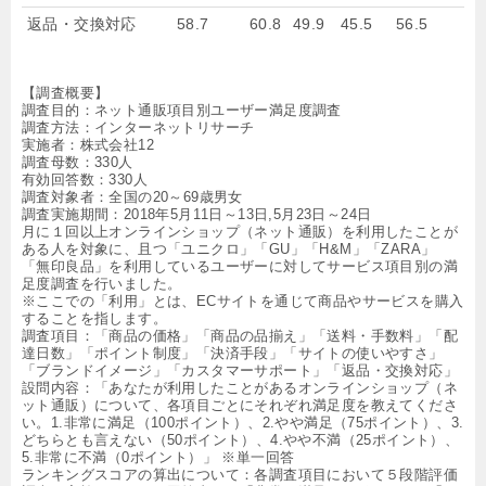
返品・交換対応
58.7
60.8
49.9
45.5
56.5
【調査概要】
調査目的：ネット通販項目別ユーザー満足度調査
調査方法：インターネットリサーチ
実施者：株式会社12
調査母数：330人
有効回答数：330人
調査対象者：全国の20～69歳男女
調査実施期間：2018年5月11日～13日,5月23日～24日
月に１回以上オンラインショップ（ネット通販）を利用したことが
ある人を対象に、且つ「ユニクロ」「GU」「H&M」「ZARA」
「無印良品」を利用しているユーザーに対してサービス項目別の満
足度調査を行いました。
※ここでの「利用」とは、ECサイトを通じて商品やサービスを購入
することを指します。
調査項目：「商品の価格」「商品の品揃え」「送料・手数料」「配
達日数」「ポイント制度」「決済手段」「サイトの使いやすさ」
「ブランドイメージ」「カスタマーサポート」「返品・交換対応」
設問内容：「あなたが利用したことがあるオンラインショップ（ネ
ット通販）について、各項目ごとにそれぞれ満足度を教えてくださ
い。1.非常に満足（100ポイント）、2.やや満足（75ポイント）、3.
どちらとも言えない（50ポイント）、4.やや不満（25ポイント）、
5.非常に不満（0ポイント）」 ※単一回答
ランキングスコアの算出について：各調査項目において５段階評価