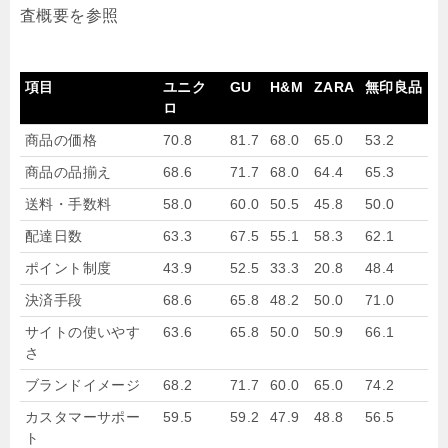
査概要を参照
項目
ユニク
GU
H&M
ZARA
無印良品
ロ
商品の価格
70.8
81.7
68.0
65.0
53.2
商品の品揃え
68.6
71.7
68.0
64.4
65.3
送料・手数料
58.0
60.0
50.5
45.8
50.0
配達日数
63.3
67.5
55.1
58.3
62.1
ポイント制度
43.9
52.5
33.3
20.8
48.4
決済手段
68.6
65.8
48.2
50.0
71.0
サイトの使いやす
63.6
65.8
50.0
50.9
66.1
さ
ブランドイメージ
68.2
71.7
60.0
65.0
74.2
カスタマーサポー
59.5
59.2
47.9
48.8
56.5
ト