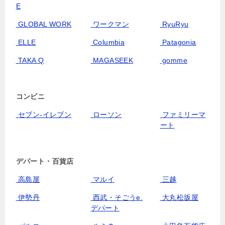
E
GLOBAL WORK
ワークマン
RyuRyu
ELLE
Columbia
Patagonia
TAKA Q
MAGASEEK
gomme
コンビニ
セブン‐イレブン
ローソン
ファミリーマ
ート
デパート・百貨店
高島屋
マルイ
三越
伊勢丹
西武・そごうe.
大丸松坂屋
デパート