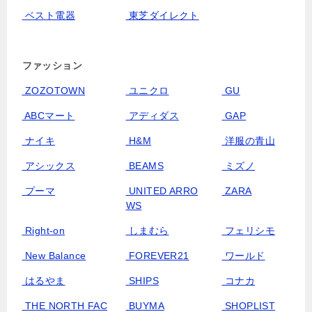
ベスト電器
東芝ダイレクト
ファッション
ZOZOTOWN
ユニクロ
GU
ABCマート
アディダス
GAP
ナイキ
H&M
洋服の青山
アシックス
BEAMS
ミズノ
プーマ
UNITED ARRO
ZARA
WS
Right-on
しまむら
フェリシモ
New Balance
FOREVER21
ワールド
はるやま
SHIPS
コナカ
THE NORTH FAC
BUYMA
SHOPLIST