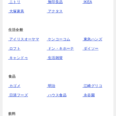
ニトリ
無印良品
IKEA
大塚家具
アクタス
生活全般
アイリスオーヤマ
ケンコーコム
東急ハンズ
ロフト
ドン・キホーテ
ダイソー
キャンドゥ
生活雑貨
食品
カゴメ
明治
江崎グリコ
日清フーズ
ハウス食品
永谷園
飲料