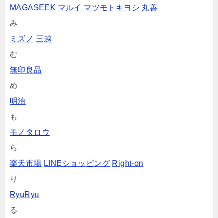
MAGASEEK
マルイ
マツモトキヨシ
丸善
み
ミズノ
三越
む
無印良品
め
明治
も
モノタロウ
ら
楽天市場
LINEショッピング
Right-on
り
RyuRyu
る