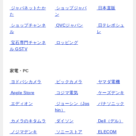
ジャパネットたか
ショップジャパ
日本直販
た
ン
ショップチャンネ
QVCジャパン
日テレポシュ
ル
レ
宝石専門チャンネ
ロッピング
ル GSTV
家電・PC
ヨドバシカメラ
ビックカメラ
ヤマダ電機
Apple Store
コジマ電気
ケーズデンキ
エディオン
ジョーシン（Jos
パナソニック
hin）
カメラのキタムラ
ダイソン
Dell（デル）
ノジマデンキ
ソニーストア
ELECOM