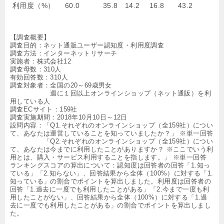
利用度（%）
60.0
35.8
14.2
16.8
43.2
【調査概要】
調査目的：ネット通販ユーザー認知度・利用度調査
調査方法：インターネットリサーチ
実施者：株式会社12
調査母数：310人
有効回答数：310人
調査対象者：全国の20～69歳男女
週に１回以上オンラインショップ（ネット通販）を利
用している人
調査ECサイト：159社
調査実施期間：2018年10月10日～12日
設問内容：「Q1.それぞれのオンラインショップ（全159社）につい
て、あなたは運営していることを知っていましたか？」 ※単一回答
「Q2.それぞれのオンラインショップ（全159社）につい
て、あなたは今までに利用したことがありますか？ ※ここでいう利
用とは、購入・サービス利用することを指します。」 ※単一回答
ランキングスコアの算出について：認知度は回答者の回答「1.知っ
ている」「2.知らない」、回答結果から全体（100%）に対する「1.
知っている」の割合でポイントを算出しました。利用度は回答者の
回答「1.過去に一度でも利用したことがある」「2.今まで一度も利
用したことがない」、回答結果から全体（100%）に対する「1.過
去に一度でも利用したことがある」の割合でポイントを算出しまし
た。