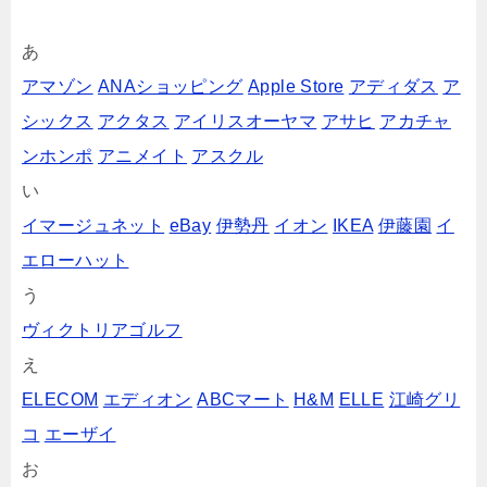
あ
アマゾン
ANAショッピング
Apple Store
アディダス
ア
シックス
アクタス
アイリスオーヤマ
アサヒ
アカチャ
ンホンポ
アニメイト
アスクル
い
イマージュネット
eBay
伊勢丹
イオン
IKEA
伊藤園
イ
エローハット
う
ヴィクトリアゴルフ
え
ELECOM
エディオン
ABCマート
H&M
ELLE
江崎グリ
コ
エーザイ
お