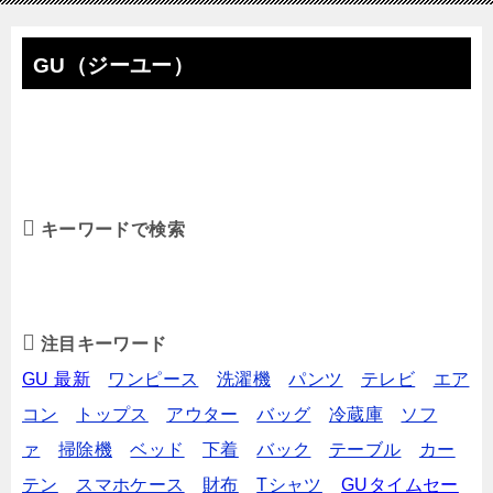
GU（ジーユー）
キーワードで検索
注目キーワード
GU 最新
ワンピース
洗濯機
パンツ
テレビ
エア
コン
トップス
アウター
バッグ
冷蔵庫
ソフ
ァ
掃除機
ベッド
下着
バック
テーブル
カー
テン
スマホケース
財布
Tシャツ
GUタイムセー