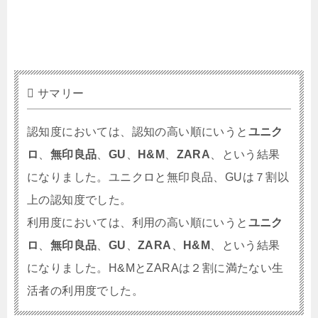
サマリー
認知度においては、認知の高い順にいうと
ユニク
ロ
、
無印良品
、
GU
、
H&M
、
ZARA
、という結果
になりました。ユニクロと無印良品、GUは７割以
上の認知度でした。
利用度においては、利用の高い順にいうと
ユニク
ロ
、
無印良品
、
GU
、
ZARA
、
H&M
、という結果
になりました。H&MとZARAは２割に満たない生
活者の利用度でした。