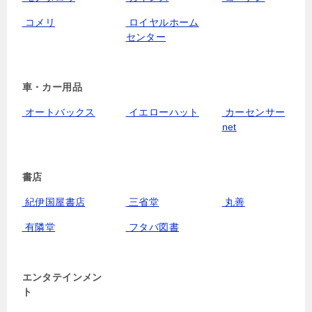
コメリ
ロイヤルホーム
センター
車・カー用品
オートバックス
イエローハット
カーセンサー
net
書店
紀伊国屋書店
三省堂
丸善
有隣堂
フタバ図書
エンタテインメン
ト