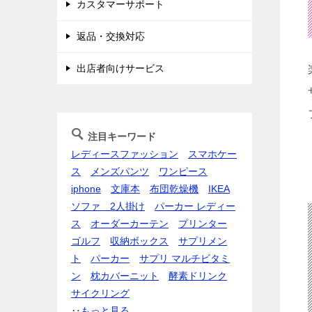
カスタマーサポート
返品・交換対応
出店者向けサービス
注目キーワード
レディースファッション
スマホケー
ス
メンズパンツ
ワンピース
iphone
文庫本
布団乾燥機
IKEA
ソファ 2人掛け
パーカー レディー
ス
オーダーカーテン
プリンター
ゴルフ
収納ボックス
サプリメン
ト
パーカー
サプリ マルチビタミ
ン
枕カバー
ニット
酵素ドリンク
サイクリング
‥もっと見る