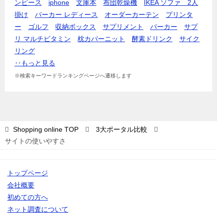
ンピース
iphone
文庫本
布団乾燥機
IKEA ソファ 2人
掛け
パーカー レディース
オーダーカーテン
プリンタ
ー
ゴルフ
収納ボックス
サプリメント
パーカー
サプ
リ マルチビタミン
枕カバー
ニット
酵素ドリンク
サイク
リング
‥もっと見る
※検索キーワードランキングページへ遷移します
Shopping online
TOP
3大ポータル比較
サイトの使いやすさ
トップページ
会社概要
初めての方へ
ネット調査について