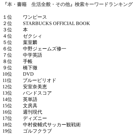
『本・書籍 生活全般・その他』検索キーワードランキング
１位 ワンピース
２位 STARBUCKS OFFICIAL BOOK
３位 本
４位 ゼクシィ
５位 葉室麟
６位 中野ジェームズ修一
７位 中学英語
８位 手帳
９位 橋下徹
10位 DVD
11位 ブルーピリオド
12位 安室奈美恵
13位 バンドスコア
14位 英単語
15位 文房具
16位 週刊現代
17位 ディズニー
18位 中村俊輔式サッカー観戦術
19位 ゴルフクラブ