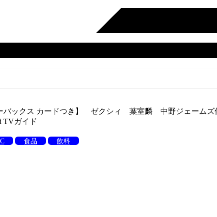
本誌限定スターバックス カードつき】 ゼクシィ 葉室麟 中野ジ
 TVガイド
C
食品
飲料