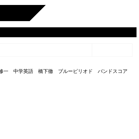
ェームズ修一 中学英語 橋下徹 ブルーピリオド バンドスコア