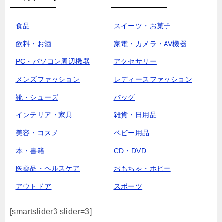
食品
スイーツ・お菓子
飲料・お酒
家電・カメラ・AV機器
PC・パソコン周辺機器
アクセサリー
メンズファッション
レディースファッション
靴・シューズ
バッグ
インテリア・家具
雑貨・日用品
美容・コスメ
ベビー用品
本・書籍
CD・DVD
医薬品・ヘルスケア
おもちゃ・ホビー
アウトドア
スポーツ
[smartslider3 slider=3]