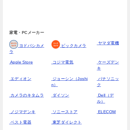
家電・PCメーカー
ヤマダ電機
ヨドバシカメ
ビックカメラ
ラ
Apple Store
コジマ電気
ケーズデン
キ
エディオン
ジョーシン（Joshi
パナソニッ
n）
ク
カメラのキタムラ
ダイソン
Dell（デ
ル）
ノジマデンキ
ソニーストア
ELECOM
ベスト電器
東芝ダイレクト