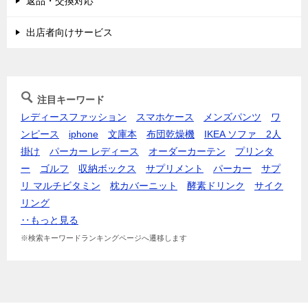
返品・交換対応
出店者向けサービス
注目キーワード
レディースファッション
スマホケース
メンズパンツ
ワ
ンピース
iphone
文庫本
布団乾燥機
IKEA ソファ 2人
掛け
パーカー レディース
オーダーカーテン
プリンタ
ー
ゴルフ
収納ボックス
サプリメント
パーカー
サプ
リ マルチビタミン
枕カバー
ニット
酵素ドリンク
サイク
リング
‥もっと見る
※検索キーワードランキングページへ遷移します