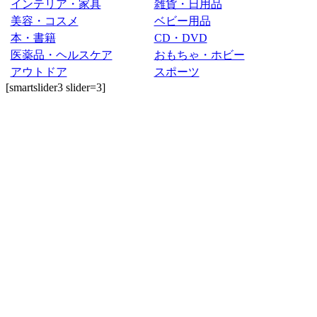
インテリア・家具
雑貨・日用品
美容・コスメ
ベビー用品
本・書籍
CD・DVD
医薬品・ヘルスケア
おもちゃ・ホビー
アウトドア
スポーツ
[smartslider3 slider=3]