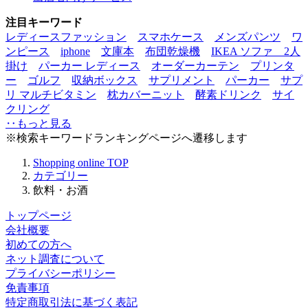
注目キーワード
レディースファッション
スマホケース
メンズパンツ
ワ
ンピース
iphone
文庫本
布団乾燥機
IKEA ソファ 2人
掛け
パーカー レディース
オーダーカーテン
プリンタ
ー
ゴルフ
収納ボックス
サプリメント
パーカー
サプ
リ マルチビタミン
枕カバー
ニット
酵素ドリンク
サイ
クリング
‥もっと見る
※検索キーワードランキングページへ遷移します
Shopping online
TOP
カテゴリー
飲料・お酒
トップページ
会社概要
初めての方へ
ネット調査について
プライバシーポリシー
免責事項
特定商取引法に基づく表記