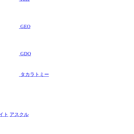
GEO
GDO
タカラトミー
イト
アスクル