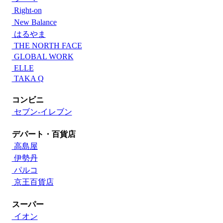
Right-on
New Balance
はるやま
THE NORTH FACE
GLOBAL WORK
ELLE
TAKA Q
コンビニ
セブン‐イレブン
デパート・百貨店
高島屋
伊勢丹
パルコ
京王百貨店
スーパー
イオン