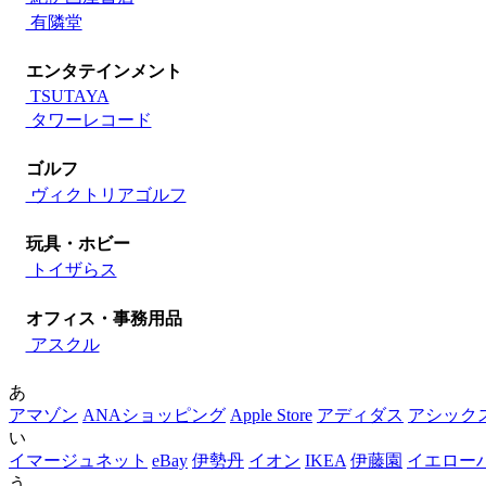
有隣堂
エンタテインメント
TSUTAYA
タワーレコード
ゴルフ
ヴィクトリアゴルフ
玩具・ホビー
トイザらス
オフィス・事務用品
アスクル
あ
アマゾン
ANAショッピング
Apple Store
アディダス
アシック
い
イマージュネット
eBay
伊勢丹
イオン
IKEA
伊藤園
イエロー
う