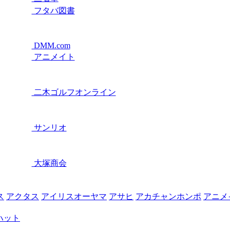
フタバ図書
DMM.com
アニメイト
二木ゴルフオンライン
サンリオ
大塚商会
ス
アクタス
アイリスオーヤマ
アサヒ
アカチャンホンポ
アニメ
ハット