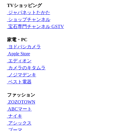
TVショッピング
ジャパネットたかた
ショップチャンネル
宝石専門チャンネル GSTV
家電・PC
ヨドバシカメラ
Apple Store
エディオン
カメラのキタムラ
ノジマデンキ
ベスト電器
ファッション
ZOZOTOWN
ABCマート
ナイキ
アシックス
プーマ