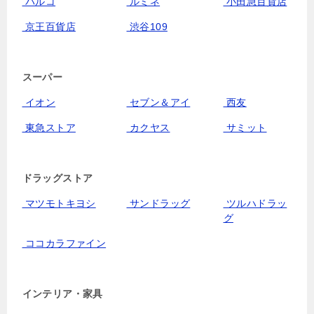
パルコ
ルミネ
小田急百貨店
京王百貨店
渋谷109
スーパー
イオン
セブン＆アイ
西友
東急ストア
カクヤス
サミット
ドラッグストア
マツモトキヨシ
サンドラッグ
ツルハドラッ
グ
ココカラファイン
インテリア・家具