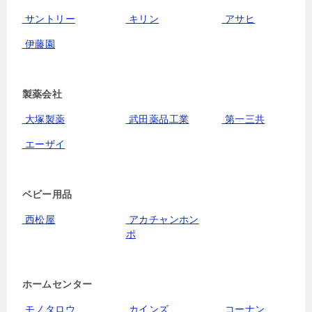
サントリー
キリン
アサヒ
伊藤園
製薬会社
大塚製薬
武田薬品工業
第一三共
エーザイ
ベビー用品
西松屋
アカチャンホン
ポ
ホームセンター
モノタロウ
カインズ
コーナン