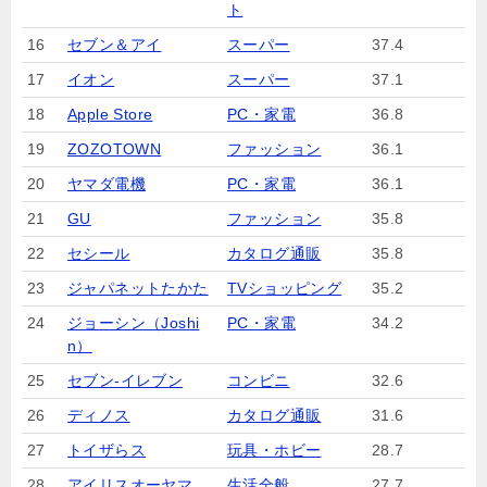
ト
16
セブン＆アイ
スーパー
37.4
17
イオン
スーパー
37.1
18
Apple Store
PC・家電
36.8
19
ZOZOTOWN
ファッション
36.1
20
ヤマダ電機
PC・家電
36.1
21
GU
ファッション
35.8
22
セシール
カタログ通販
35.8
23
ジャパネットたかた
TVショッピング
35.2
24
ジョーシン（Joshi
PC・家電
34.2
n）
25
セブン‐イレブン
コンビニ
32.6
26
ディノス
カタログ通販
31.6
27
トイザらス
玩具・ホビー
28.7
28
アイリスオーヤマ
生活全般
27.7