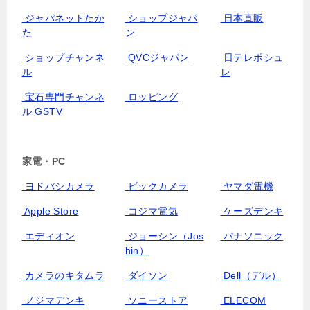
ジャパネットたか
ショップジャパ
日本直販
た
ン
ショップチャンネ
QVCジャパン
日テレポシュ
ル
レ
宝石専門チャンネ
ロッピング
ル GSTV
家電・PC
ヨドバシカメラ
ビックカメラ
ヤマダ電機
Apple Store
コジマ電気
ケーズデンキ
エディオン
ジョーシン（Jos
パナソニック
hin）
カメラのキタムラ
ダイソン
Dell（デル）
ノジマデンキ
ソニーストア
ELECOM