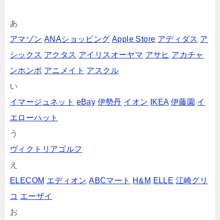
あ
アマゾン
ANAショッピング
Apple Store
アディダス
ア
シックス
アクタス
アイリスオーヤマ
アサヒ
アカチャ
ンホンポ
アニメイト
アスクル
い
イマージュネット
eBay
伊勢丹
イオン
IKEA
伊藤園
イ
エローハット
う
ヴィクトリアゴルフ
え
ELECOM
エディオン
ABCマート
H&M
ELLE
江崎グリ
コ
エーザイ
お