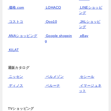
価格.com
LOHACO
LINEショッピ
ング
コストコ
Qoo10
JALショッピ
ング
ANAショッピング
Google shoppin
eBay
g
KILAT
通販カタログ
ニッセン
ベルメゾン
セシール
ディノス
ベルーナ
イマージュネ
ット
TVショッピング