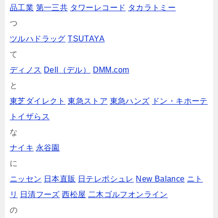
品工業
第一三共
タワーレコード
タカラトミー
つ
ツルハドラッグ
TSUTAYA
て
ディノス
Dell（デル）
DMM.com
と
東芝ダイレクト
東急ストア
東急ハンズ
ドン・キホーテ
トイザらス
な
ナイキ
永谷園
に
ニッセン
日本直販
日テレポシュレ
New Balance
ニト
リ
日清フーズ
西松屋
二木ゴルフオンライン
の