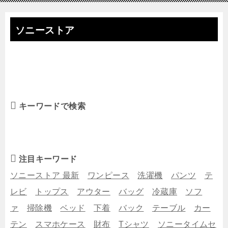
ソニーストア
キーワードで検索
注目キーワード
ソニーストア 最新
ワンピース
洗濯機
パンツ
テ
レビ
トップス
アウター
バッグ
冷蔵庫
ソフ
ァ
掃除機
ベッド
下着
バック
テーブル
カー
テン
スマホケース
財布
Tシャツ
ソニータイムセ