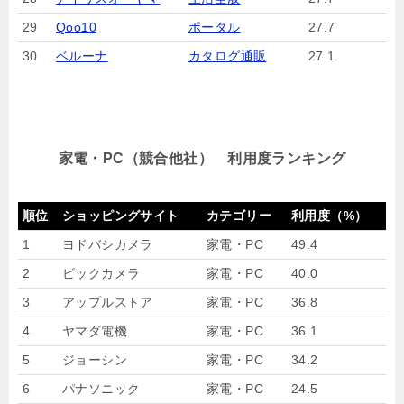
29
Qoo10
ポータル
27.7
30
ベルーナ
カタログ通販
27.1
家電・PC（競合他社） 利用度ランキング
順位
ショッピングサイト
カテゴリー
利用度（%）
1
ヨドバシカメラ
家電・PC
49.4
2
ビックカメラ
家電・PC
40.0
3
アップルストア
家電・PC
36.8
4
ヤマダ電機
家電・PC
36.1
5
ジョーシン
家電・PC
34.2
6
パナソニック
家電・PC
24.5