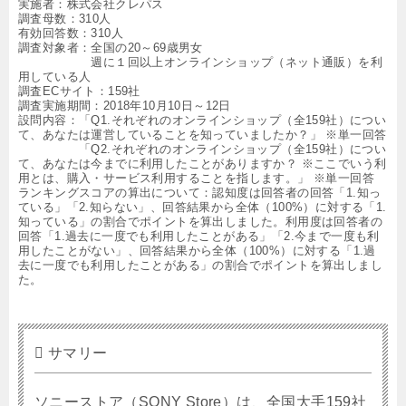
実施者：株式会社クレパス
調査母数：310人
有効回答数：310人
調査対象者：全国の20～69歳男女
週に１回以上オンラインショップ（ネット通販）を利
用している人
調査ECサイト：159社
調査実施期間：2018年10月10日～12日
設問内容：「Q1.それぞれのオンラインショップ（全159社）につい
て、あなたは運営していることを知っていましたか？」 ※単一回答
「Q2.それぞれのオンラインショップ（全159社）につい
て、あなたは今までに利用したことがありますか？ ※ここでいう利
用とは、購入・サービス利用することを指します。」 ※単一回答
ランキングスコアの算出について：認知度は回答者の回答「1.知っ
ている」「2.知らない」、回答結果から全体（100%）に対する「1.
知っている」の割合でポイントを算出しました。利用度は回答者の
回答「1.過去に一度でも利用したことがある」「2.今まで一度も利
用したことがない」、回答結果から全体（100%）に対する「1.過
去に一度でも利用したことがある」の割合でポイントを算出しまし
た。
サマリー
ソニーストア（SONY Store）は、全国大手159社