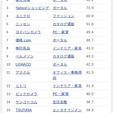
3
Yahoo!ショッピング
ポータル
73.9
4
ユニクロ
ファッション
60.0
5
ニッセン
カタログ通販
51.6
6
ヨドバシカメラ
PC・家電
49.4
7
価格.com
ポータル
48.7
8
無印良品
インテリア・家具
43.2
9
ベルメゾン
カタログ通販
43.2
10
LOHACO
ポータル
42.3
11
アスクル
オフィス・事務用
41.9
品
12
ニトリ
インテリア・家具
41.9
13
ビックカメラ
PC・家電
40.0
14
ケンコーコム
生活全般
38.7
15
TSUTAYA
エンタテインメン
38.4