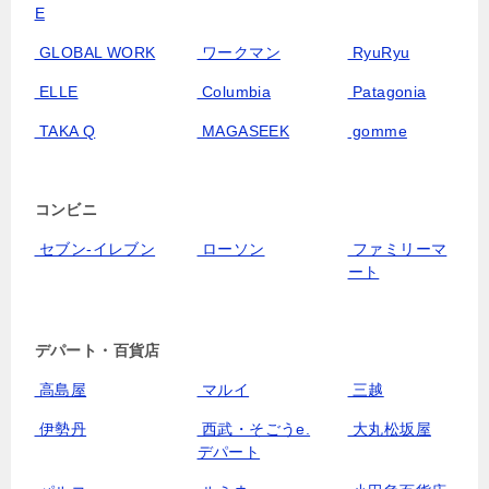
E
GLOBAL WORK
ワークマン
RyuRyu
ELLE
Columbia
Patagonia
TAKA Q
MAGASEEK
gomme
コンビニ
セブン‐イレブン
ローソン
ファミリーマ
ート
デパート・百貨店
高島屋
マルイ
三越
伊勢丹
西武・そごうe.
大丸松坂屋
デパート