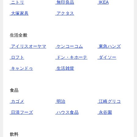
ニトリ
無印良品
IKEA
大塚家具
アクタス
生活全般
アイリスオーヤマ
ケンコーコム
東急ハンズ
ロフト
ドン・キホーテ
ダイソー
キャンドゥ
生活雑貨
食品
カゴメ
明治
江崎グリコ
日清フーズ
ハウス食品
永谷園
飲料