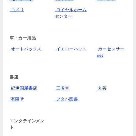
コメリ
ロイヤルホーム
センター
車・カー用品
オートバックス
イエローハット
カーセンサー
net
書店
紀伊国屋書店
三省堂
丸善
有隣堂
フタバ図書
エンタテインメン
ト