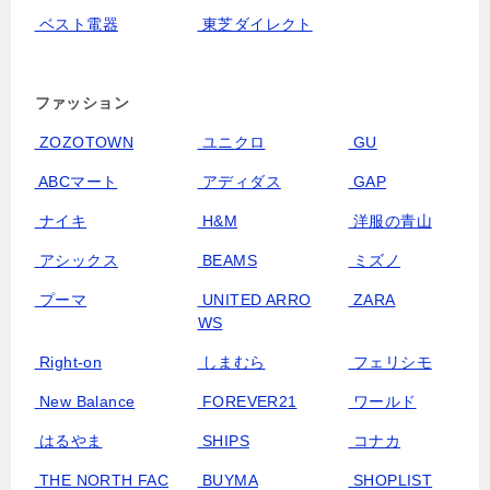
ベスト電器
東芝ダイレクト
ファッション
ZOZOTOWN
ユニクロ
GU
ABCマート
アディダス
GAP
ナイキ
H&M
洋服の青山
アシックス
BEAMS
ミズノ
プーマ
UNITED ARRO
ZARA
WS
Right-on
しまむら
フェリシモ
New Balance
FOREVER21
ワールド
はるやま
SHIPS
コナカ
THE NORTH FAC
BUYMA
SHOPLIST