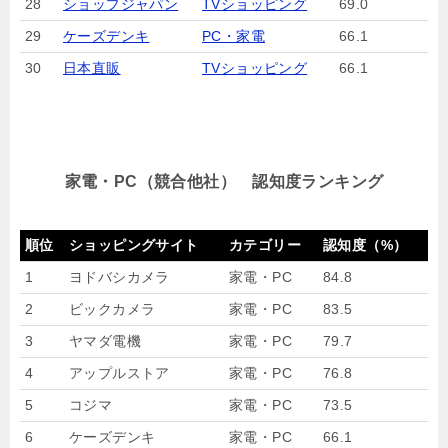
28
ショップジャパン
TVショッピング
69.0
29
ケーズデンキ
PC・家電
66.1
30
日本直販
TVショッピング
66.1
家電・PC（競合他社） 認知度ランキング
順位
ショッピングサイト
カテゴリー
認知度（%）
1
ヨドバシカメラ
家電・PC
84.8
2
ビックカメラ
家電・PC
83.5
3
ヤマダ電機
家電・PC
79.7
4
アップルストア
家電・PC
76.8
5
コジマ
家電・PC
73.5
6
ケーズデンキ
家電・PC
66.1