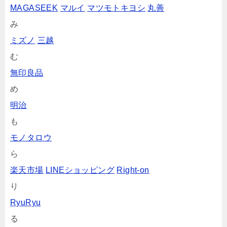
MAGASEEK
マルイ
マツモトキヨシ
丸善
み
ミズノ
三越
む
無印良品
め
明治
も
モノタロウ
ら
楽天市場
LINEショッピング
Right-on
り
RyuRyu
る