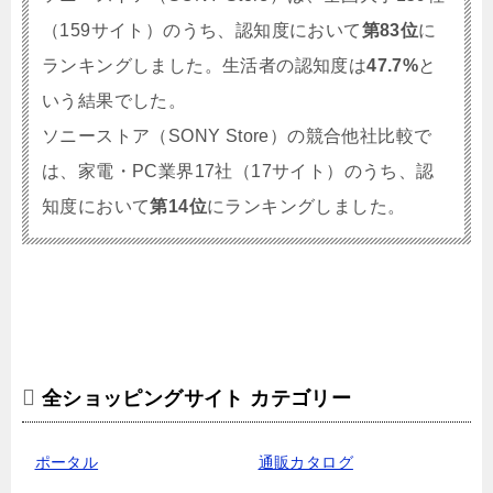
（159サイト）のうち、認知度において
第83位
に
ランキングしました。生活者の認知度は
47.7%
と
いう結果でした。
ソニーストア（SONY Store）の競合他社比較で
は、家電・PC業界17社（17サイト）のうち、認
知度において
第14位
にランキングしました。
全ショッピングサイト カテゴリー
ポータル
通販カタログ