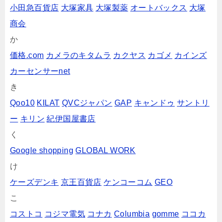
小田急百貨店
大塚家具
大塚製薬
オートバックス
大塚
商会
か
価格.com
カメラのキタムラ
カクヤス
カゴメ
カインズ
カーセンサーnet
き
Qoo10
KILAT
QVCジャパン
GAP
キャンドゥ
サントリ
ー
キリン
紀伊国屋書店
く
Google shopping
GLOBAL WORK
け
ケーズデンキ
京王百貨店
ケンコーコム
GEO
こ
コストコ
コジマ電気
コナカ
Columbia
gomme
ココカ