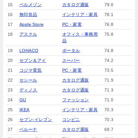
15
ベルメゾン
カタログ通販
79.0
16
無印良品
インテリア・家具
78.1
17
Apple Store
PC・家電
76.8
18
アスクル
オフィス・事務用
75.8
品
19
LOHACO
ポータル
74.8
20
セブン＆アイ
スーパー
74.2
21
コジマ電気
PC・家電
73.5
22
セシール
カタログ通販
71.9
23
ディノス
カタログ通販
71.3
24
GU
ファッション
71.0
25
IKEA
インテリア・家具
70.3
26
セブン‐イレブン
コンビニ
70.3
27
ベルーナ
カタログ通販
69.7