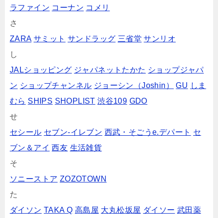
ラファイン
コーナン
コメリ
さ
ZARA
サミット
サンドラッグ
三省堂
サンリオ
し
JALショッピング
ジャパネットたかた
ショップジャパ
ン
ショップチャンネル
ジョーシン（Joshin）
GU
しま
むら
SHIPS
SHOPLIST
渋谷109
GDO
せ
セシール
セブン‐イレブン
西武・そごうe.デパート
セ
ブン＆アイ
西友
生活雑貨
そ
ソニーストア
ZOZOTOWN
た
ダイソン
TAKA Q
高島屋
大丸松坂屋
ダイソー
武田薬