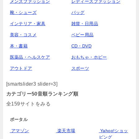
メンズファッション
レディースファッション
靴・シューズ
バッグ
インテリア・家具
雑貨・日用品
美容・コスメ
ベビー用品
本・書籍
CD・DVD
医薬品・ヘルスケア
おもちゃ・ホビー
アウトドア
スポーツ
[smartslider3 slider=3]
カテゴリー
50音順
ランキング順
全159サイトをみる
ポータル
アマゾン
楽天市場
Yahoo!ショッ
ピング