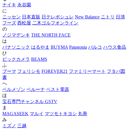
ナイキ
永谷園
に
ニッセン
日本直販
日テレポシュレ
New Balance
ニトリ
日清
フーズ
西松屋
二木ゴルフオンライン
の
ノジマデンキ
THE NORTH FACE
は
パナソニック
はるやま
BUYMA
Patagonia
パルコ
ハウス食品
ひ
ビックカメラ
BEAMS
ふ
プーマ
フェリシモ
FOREVER21
ファミリーマート
フタバ図
書
へ
ベルメゾン
ベルーナ
ベスト電器
ほ
宝石専門チャンネル GSTV
ま
MAGASEEK
マルイ
マツモトキヨシ
丸善
み
ミズノ
三越