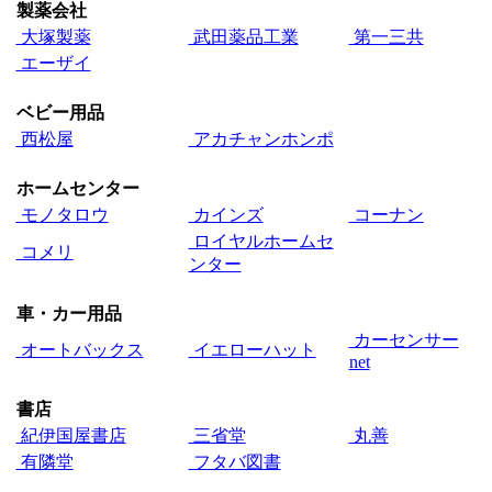
製薬会社
大塚製薬
武田薬品工業
第一三共
エーザイ
ベビー用品
西松屋
アカチャンホンポ
ホームセンター
モノタロウ
カインズ
コーナン
ロイヤルホームセ
コメリ
ンター
車・カー用品
カーセンサー
オートバックス
イエローハット
net
書店
紀伊国屋書店
三省堂
丸善
有隣堂
フタバ図書