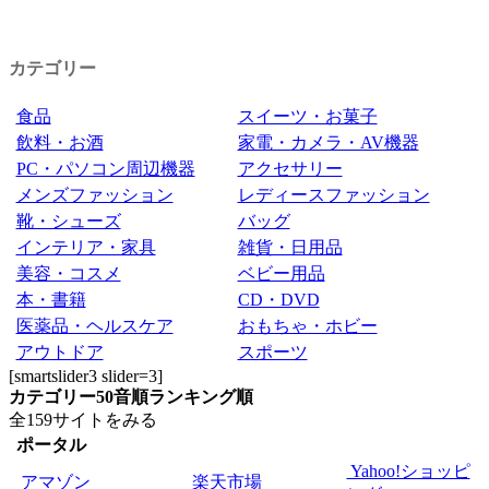
カテゴリー
食品
スイーツ・お菓子
飲料・お酒
家電・カメラ・AV機器
PC・パソコン周辺機器
アクセサリー
メンズファッション
レディースファッション
靴・シューズ
バッグ
インテリア・家具
雑貨・日用品
美容・コスメ
ベビー用品
本・書籍
CD・DVD
医薬品・ヘルスケア
おもちゃ・ホビー
アウトドア
スポーツ
[smartslider3 slider=3]
カテゴリー
50音順
ランキング順
全159サイトをみる
ポータル
Yahoo!ショッピ
アマゾン
楽天市場