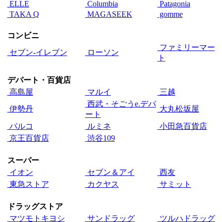
ELLE
Columbia
Patagonia
TAKA Q
MAGASEEK
gomme
コンビニ
ファミリーマー
セブン‐イレブン
ローソン
ト
デパート・百貨店
高島屋
マルイ
三越
西武・そごうe.デパ
伊勢丹
大丸松坂屋
ート
パルコ
ルミネ
小田急百貨店
京王百貨店
渋谷109
スーパー
イオン
セブン＆アイ
西友
東急ストア
カクヤス
サミット
ドラッグストア
マツモトキヨシ
サンドラッグ
ツルハドラッグ