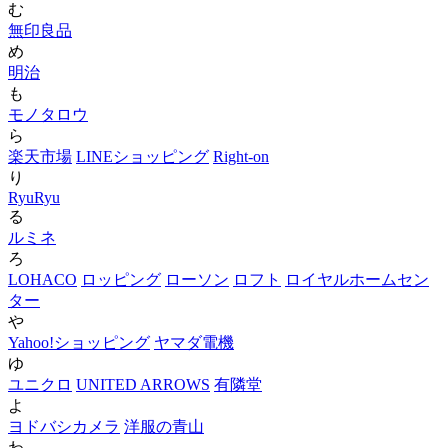
む
無印良品
め
明治
も
モノタロウ
ら
楽天市場
LINEショッピング
Right-on
り
RyuRyu
る
ルミネ
ろ
LOHACO
ロッピング
ローソン
ロフト
ロイヤルホームセン
ター
や
Yahoo!ショッピング
ヤマダ電機
ゆ
ユニクロ
UNITED ARROWS
有隣堂
よ
ヨドバシカメラ
洋服の青山
わ