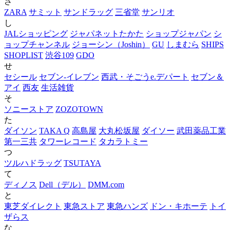
さ
ZARA
サミット
サンドラッグ
三省堂
サンリオ
し
JALショッピング
ジャパネットたかた
ショップジャパン
シ
ョップチャンネル
ジョーシン（Joshin）
GU
しまむら
SHIPS
SHOPLIST
渋谷109
GDO
せ
セシール
セブン‐イレブン
西武・そごうe.デパート
セブン＆
アイ
西友
生活雑貨
そ
ソニーストア
ZOZOTOWN
た
ダイソン
TAKA Q
高島屋
大丸松坂屋
ダイソー
武田薬品工業
第一三共
タワーレコード
タカラトミー
つ
ツルハドラッグ
TSUTAYA
て
ディノス
Dell（デル）
DMM.com
と
東芝ダイレクト
東急ストア
東急ハンズ
ドン・キホーテ
トイ
ザらス
な