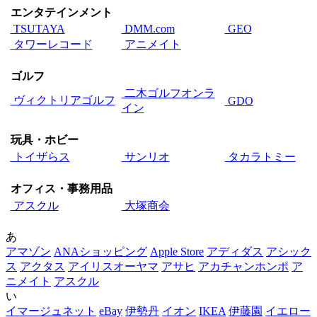
エンタテインメント
TSUTAYA
DMM.com
GEO
タワーレコード
アニメイト
ゴルフ
二木ゴルフオンラ
ヴィクトリアゴルフ
GDO
イン
玩具・ホビー
トイザらス
サンリオ
タカラトミー
オフィス・事務用品
アスクル
大塚商会
あ
アマゾン
ANAショッピング
Apple Store
アディダス
アシック
ス
アクタス
アイリスオーヤマ
アサヒ
アカチャンホンポ
ア
ニメイト
アスクル
い
イマージュネット
eBay
伊勢丹
イオン
IKEA
伊藤園
イエロー