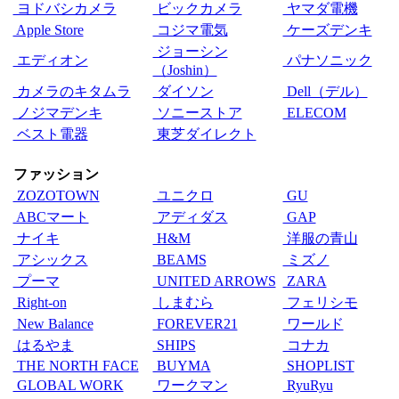
ヨドバシカメラ
ビックカメラ
ヤマダ電機
Apple Store
コジマ電気
ケーズデンキ
ジョーシン
エディオン
パナソニック
（Joshin）
カメラのキタムラ
ダイソン
Dell（デル）
ノジマデンキ
ソニーストア
ELECOM
ベスト電器
東芝ダイレクト
ファッション
ZOZOTOWN
ユニクロ
GU
ABCマート
アディダス
GAP
ナイキ
H&M
洋服の青山
アシックス
BEAMS
ミズノ
プーマ
UNITED ARROWS
ZARA
Right-on
しまむら
フェリシモ
New Balance
FOREVER21
ワールド
はるやま
SHIPS
コナカ
THE NORTH FACE
BUYMA
SHOPLIST
GLOBAL WORK
ワークマン
RyuRyu