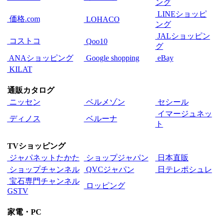
ング
LINEショッピ
価格.com
LOHACO
ング
JALショッピン
コストコ
Qoo10
グ
ANAショッピング
Google shopping
eBay
KILAT
通販カタログ
ニッセン
ベルメゾン
セシール
イマージュネッ
ディノス
ベルーナ
ト
TVショッピング
ジャパネットたかた
ショップジャパン
日本直販
ショップチャンネル
QVCジャパン
日テレポシュレ
宝石専門チャンネル
ロッピング
GSTV
家電・PC