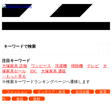
大塚家具
キーワードで検索
注目キーワード
大塚家具 店舗
ワンピース
洗濯機
掃除機
テレビ
大
塚家具セール
IDC
大塚家具 通販
‥もっと見る
※検索キーワードランキングページへ遷移します
ファッション
インテリア・家具
生活全般
家電・
PC
食品
飲料