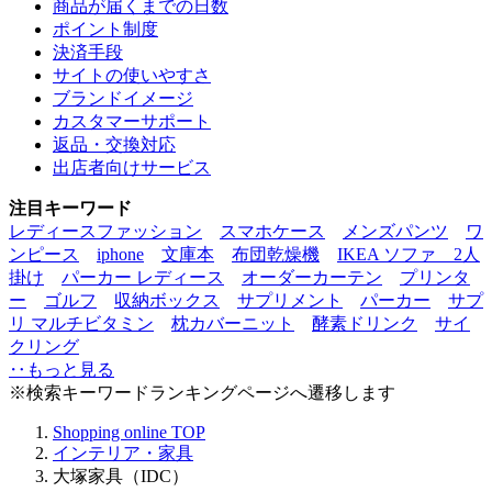
商品が届くまでの日数
ポイント制度
決済手段
サイトの使いやすさ
ブランドイメージ
カスタマーサポート
返品・交換対応
出店者向けサービス
注目キーワード
レディースファッション
スマホケース
メンズパンツ
ワ
ンピース
iphone
文庫本
布団乾燥機
IKEA ソファ 2人
掛け
パーカー レディース
オーダーカーテン
プリンタ
ー
ゴルフ
収納ボックス
サプリメント
パーカー
サプ
リ マルチビタミン
枕カバー
ニット
酵素ドリンク
サイ
クリング
‥もっと見る
※検索キーワードランキングページへ遷移します
Shopping online
TOP
インテリア・家具
大塚家具（IDC）