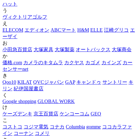
ハット
う
ヴィクトリアゴルフ
え
ELECOM
エディオン
ABCマート
H&M
ELLE
江崎グリコ
エ
ーザイ
お
小田急百貨店
大塚家具
大塚製薬
オートバックス
大塚商会
か
価格.com
カメラのキタムラ
カクヤス
カゴメ
カインズ
カー
センサーnet
き
Qoo10
KILAT
QVCジャパン
GAP
キャンドゥ
サントリー
キ
リン
紀伊国屋書店
く
Google shopping
GLOBAL WORK
け
ケーズデンキ
京王百貨店
ケンコーコム
GEO
こ
コストコ
コジマ電気
コナカ
Columbia
gomme
ココカラファ
イン
コーナン
コメリ