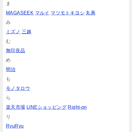
ま
MAGASEEK
マルイ
マツモトキヨシ
丸善
み
ミズノ
三越
む
無印良品
め
明治
も
モノタロウ
ら
楽天市場
LINEショッピング
Right-on
り
RyuRyu