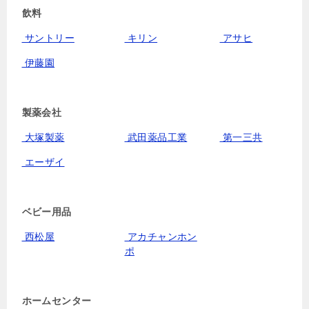
飲料
サントリー
キリン
アサヒ
伊藤園
製薬会社
大塚製薬
武田薬品工業
第一三共
エーザイ
ベビー用品
西松屋
アカチャンホン
ポ
ホームセンター