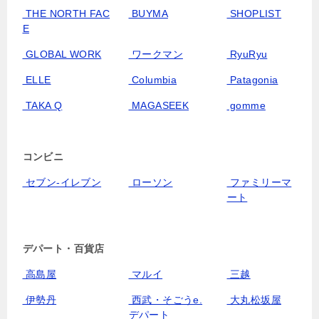
THE NORTH FAC
BUYMA
SHOPLIST
E
GLOBAL WORK
ワークマン
RyuRyu
ELLE
Columbia
Patagonia
TAKA Q
MAGASEEK
gomme
コンビニ
セブン‐イレブン
ローソン
ファミリーマ
ート
デパート・百貨店
高島屋
マルイ
三越
伊勢丹
西武・そごうe.
大丸松坂屋
デパート