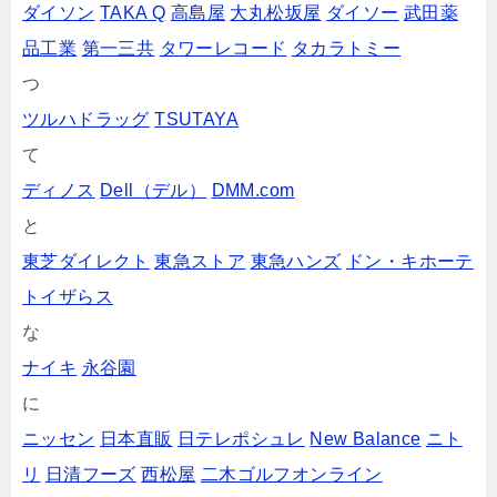
ダイソン
TAKA Q
高島屋
大丸松坂屋
ダイソー
武田薬
品工業
第一三共
タワーレコード
タカラトミー
つ
ツルハドラッグ
TSUTAYA
て
ディノス
Dell（デル）
DMM.com
と
東芝ダイレクト
東急ストア
東急ハンズ
ドン・キホーテ
トイザらス
な
ナイキ
永谷園
に
ニッセン
日本直販
日テレポシュレ
New Balance
ニト
リ
日清フーズ
西松屋
二木ゴルフオンライン