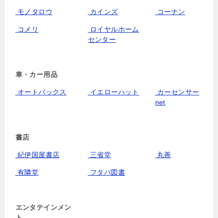
モノタロウ
カインズ
コーナン
コメリ
ロイヤルホーム
センター
車・カー用品
オートバックス
イエローハット
カーセンサー
net
書店
紀伊国屋書店
三省堂
丸善
有隣堂
フタバ図書
エンタテインメン
ト