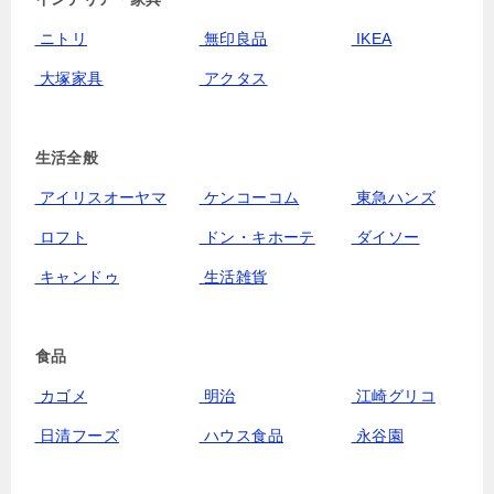
ニトリ
無印良品
IKEA
大塚家具
アクタス
生活全般
アイリスオーヤマ
ケンコーコム
東急ハンズ
ロフト
ドン・キホーテ
ダイソー
キャンドゥ
生活雑貨
食品
カゴメ
明治
江崎グリコ
日清フーズ
ハウス食品
永谷園