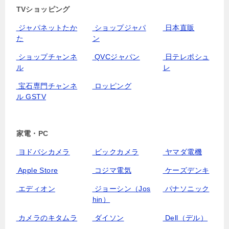
TVショッピング
ジャパネットたか
ショップジャパ
日本直販
た
ン
ショップチャンネ
QVCジャパン
日テレポシュ
ル
レ
宝石専門チャンネ
ロッピング
ル GSTV
家電・PC
ヨドバシカメラ
ビックカメラ
ヤマダ電機
Apple Store
コジマ電気
ケーズデンキ
エディオン
ジョーシン（Jos
パナソニック
hin）
カメラのキタムラ
ダイソン
Dell（デル）