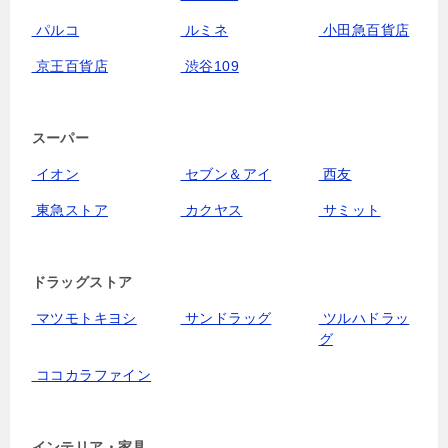
パルコ
ルミネ
小田急百貨店
京王百貨店
渋谷109
スーパー
イオン
セブン＆アイ
西友
東急ストア
カクヤス
サミット
ドラッグストア
マツモトキヨシ
サンドラッグ
ツルハドラッ
グ
ココカラファイン
インテリア・家具