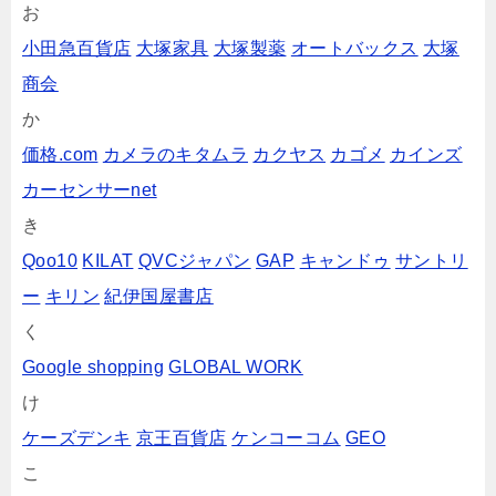
お
小田急百貨店
大塚家具
大塚製薬
オートバックス
大塚
商会
か
価格.com
カメラのキタムラ
カクヤス
カゴメ
カインズ
カーセンサーnet
き
Qoo10
KILAT
QVCジャパン
GAP
キャンドゥ
サントリ
ー
キリン
紀伊国屋書店
く
Google shopping
GLOBAL WORK
け
ケーズデンキ
京王百貨店
ケンコーコム
GEO
こ