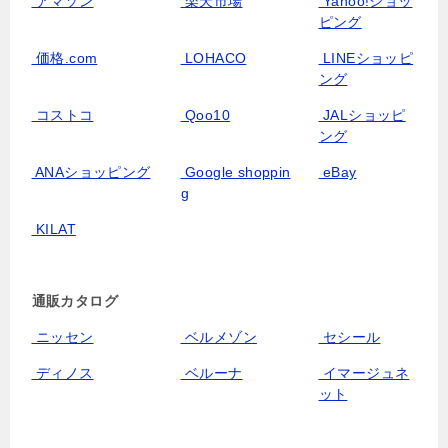
アマゾン
楽天市場
Yahoo!ショッ
ピング
価格.com
LOHACO
LINEショッピ
ング
コストコ
Qoo10
JALショッピ
ング
ANAショッピング
Google shoppin
eBay
g
KILAT
通販カタログ
ニッセン
ベルメゾン
セシール
ディノス
ベルーナ
イマージュネ
ット