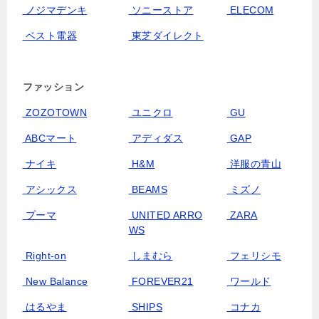
ノジマデンキ
ソニーストア
ELECOM
ベスト電器
東芝ダイレクト
ファッション
ZOZOTOWN
ユニクロ
GU
ABCマート
アディダス
GAP
ナイキ
H&M
洋服の青山
アシックス
BEAMS
ミズノ
プーマ
UNITED ARRO
ZARA
WS
Right-on
しまむら
フェリシモ
New Balance
FOREVER21
ワールド
はるやま
SHIPS
コナカ