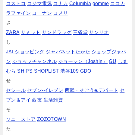
コストコ
コジマ電気
コナカ
Columbia
gomme
ココカ
ラファイン
コーナン
コメリ
さ
ZARA
サミット
サンドラッグ
三省堂
サンリオ
し
JALショッピング
ジャパネットたかた
ショップジャパ
ン
ショップチャンネル
ジョーシン（Joshin）
GU
しま
むら
SHIPS
SHOPLIST
渋谷109
GDO
せ
セシール
セブン‐イレブン
西武・そごうe.デパート
セ
ブン＆アイ
西友
生活雑貨
そ
ソニーストア
ZOZOTOWN
た