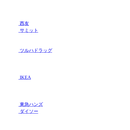
西友
サミット
ツルハドラッグ
IKEA
東急ハンズ
ダイソー