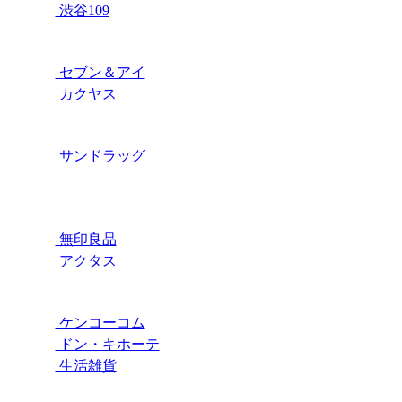
渋谷109
セブン＆アイ
カクヤス
サンドラッグ
無印良品
アクタス
ケンコーコム
ドン・キホーテ
生活雑貨