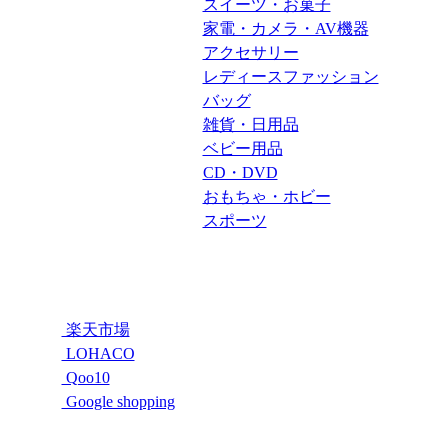
スイーツ・お菓子
家電・カメラ・AV機器
アクセサリー
レディースファッション
バッグ
雑貨・日用品
ベビー用品
CD・DVD
おもちゃ・ホビー
スポーツ
楽天市場
LOHACO
Qoo10
Google shopping