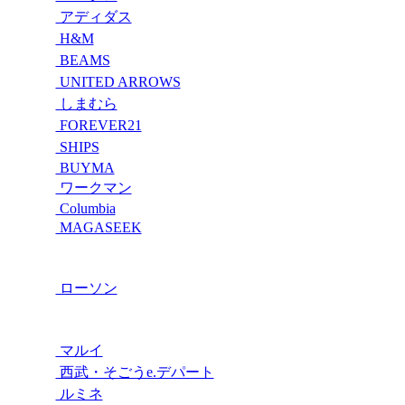
アディダス
H&M
BEAMS
UNITED ARROWS
しまむら
FOREVER21
SHIPS
BUYMA
ワークマン
Columbia
MAGASEEK
ローソン
マルイ
西武・そごうe.デパート
ルミネ