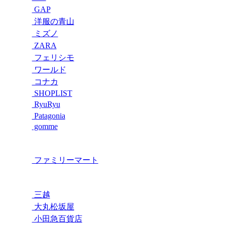
GAP
洋服の青山
ミズノ
ZARA
フェリシモ
ワールド
コナカ
SHOPLIST
RyuRyu
Patagonia
gomme
ファミリーマート
三越
大丸松坂屋
小田急百貨店