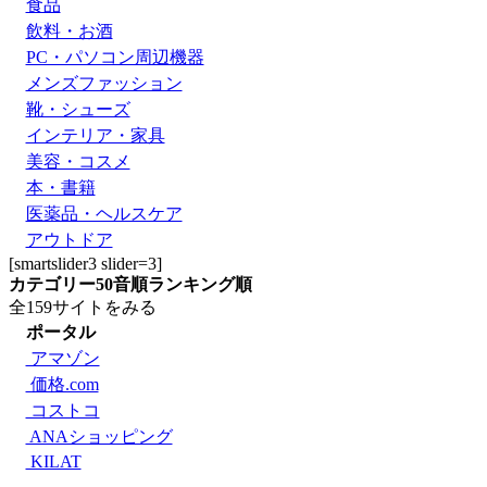
食品
飲料・お酒
PC・パソコン周辺機器
メンズファッション
靴・シューズ
インテリア・家具
美容・コスメ
本・書籍
医薬品・ヘルスケア
アウトドア
[smartslider3 slider=3]
カテゴリー
50音順
ランキング順
全159サイトをみる
ポータル
アマゾン
価格.com
コストコ
ANAショッピング
KILAT