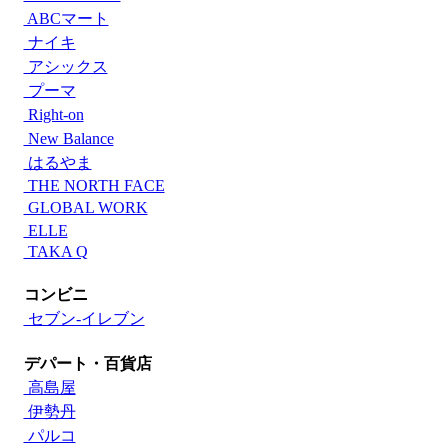
ABCマート
ナイキ
アシックス
プーマ
Right-on
New Balance
はるやま
THE NORTH FACE
GLOBAL WORK
ELLE
TAKA Q
コンビニ
セブン‐イレブン
デパート・百貨店
高島屋
伊勢丹
パルコ