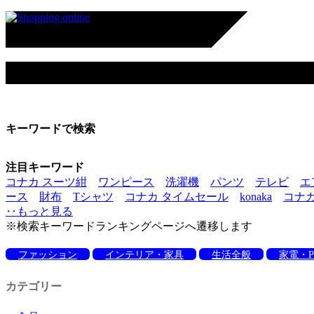
コナカ
キーワードで検索
注目キーワード
コナカ スーツ紺
ワンピース
洗濯機
パンツ
テレビ
エ
ース
財布
Tシャツ
コナカ タイムセール
konaka
コナ
‥もっと見る
※検索キーワードランキングページへ遷移します
ファッション
インテリア・家具
生活全般
家電・P
カテゴリー