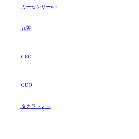
カーセンサーnet
丸善
GEO
GDO
タカラトミー