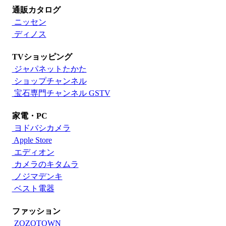
通販カタログ
ニッセン
ディノス
TVショッピング
ジャパネットたかた
ショップチャンネル
宝石専門チャンネル GSTV
家電・PC
ヨドバシカメラ
Apple Store
エディオン
カメラのキタムラ
ノジマデンキ
ベスト電器
ファッション
ZOZOTOWN