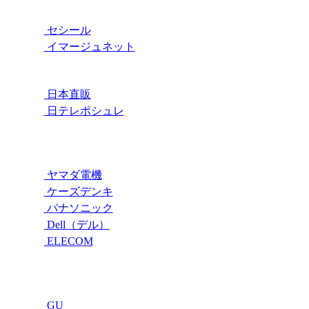
セシール
イマージュネット
日本直販
日テレポシュレ
ヤマダ電機
ケーズデンキ
パナソニック
Dell（デル）
ELECOM
GU