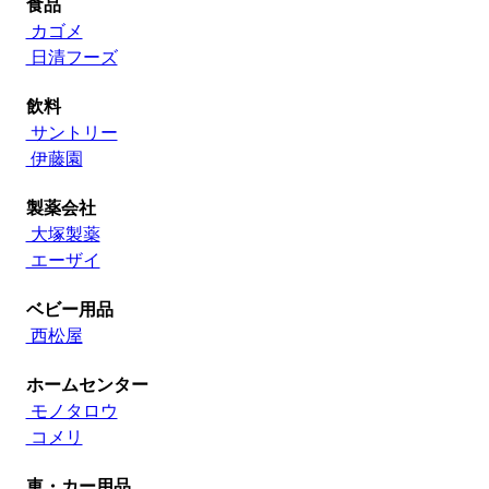
食品
カゴメ
日清フーズ
飲料
サントリー
伊藤園
製薬会社
大塚製薬
エーザイ
ベビー用品
西松屋
ホームセンター
モノタロウ
コメリ
車・カー用品