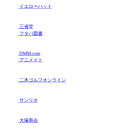
イエローハット
三省堂
フタバ図書
DMM.com
アニメイト
二木ゴルフオンライン
サンリオ
大塚商会