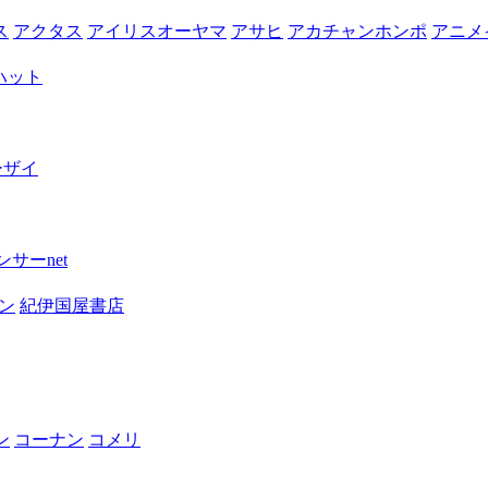
ス
アクタス
アイリスオーヤマ
アサヒ
アカチャンホンポ
アニメ
ハット
ーザイ
サーnet
ン
紀伊国屋書店
ン
コーナン
コメリ