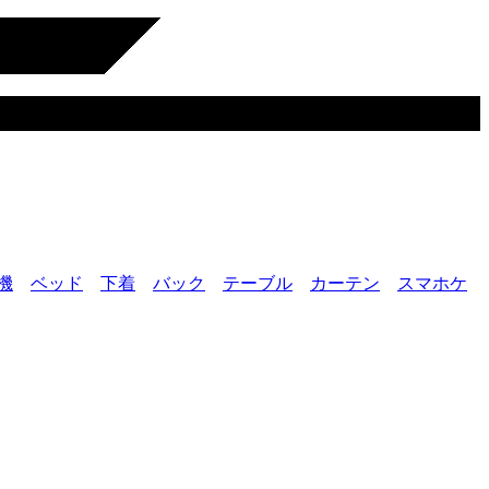
機
ベッド
下着
バック
テーブル
カーテン
スマホケ