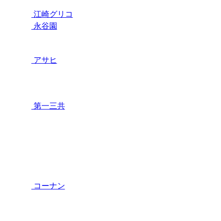
江崎グリコ
永谷園
アサヒ
第一三共
コーナン