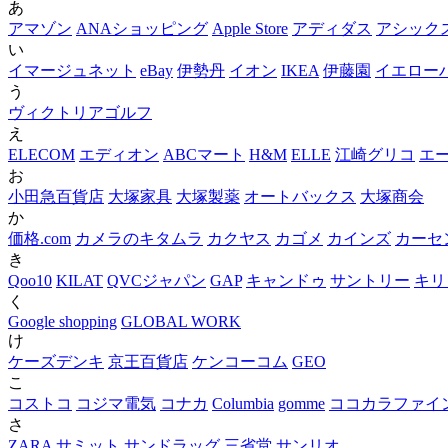
あ
アマゾン
ANAショッピング
Apple Store
アディダス
アシック
い
イマージュネット
eBay
伊勢丹
イオン
IKEA
伊藤園
イエロー
う
ヴィクトリアゴルフ
え
ELECOM
エディオン
ABCマート
H&M
ELLE
江崎グリコ
エ
お
小田急百貨店
大塚家具
大塚製薬
オートバックス
大塚商会
か
価格.com
カメラのキタムラ
カクヤス
カゴメ
カインズ
カーセン
き
Qoo10
KILAT
QVCジャパン
GAP
キャンドゥ
サントリー
キリ
く
Google shopping
GLOBAL WORK
け
ケーズデンキ
京王百貨店
ケンコーコム
GEO
こ
コストコ
コジマ電気
コナカ
Columbia
gomme
ココカラファイ
さ
ZARA
サミット
サンドラッグ
三省堂
サンリオ