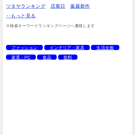
ツタヤランキング
店着日
嵐最新作
‥もっと見る
※検索キーワードランキングページへ遷移します
ファッション
インテリア・家具
生活全般
家電・PC
食品
飲料