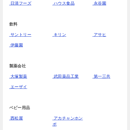
日清フーズ
ハウス食品
永谷園
飲料
サントリー
キリン
アサヒ
伊藤園
製薬会社
大塚製薬
武田薬品工業
第一三共
エーザイ
ベビー用品
西松屋
アカチャンホン
ポ