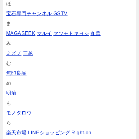
ほ
宝石専門チャンネル GSTV
ま
MAGASEEK
マルイ
マツモトキヨシ
丸善
み
ミズノ
三越
む
無印良品
め
明治
も
モノタロウ
ら
楽天市場
LINEショッピング
Right-on