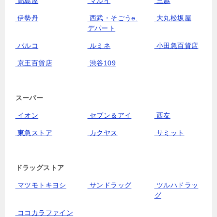
高島屋
マルイ
三越
伊勢丹
西武・そごうe.
大丸松坂屋
デパート
パルコ
ルミネ
小田急百貨店
京王百貨店
渋谷109
スーパー
イオン
セブン＆アイ
西友
東急ストア
カクヤス
サミット
ドラッグストア
マツモトキヨシ
サンドラッグ
ツルハドラッ
グ
ココカラファイン