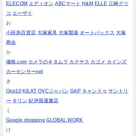
ELECOM
エディオン
ABCマート
H&M
ELLE
江崎グリ
コ
エーザイ
お
小田急百貨店
大塚家具
大塚製薬
オートバックス
大塚
商会
か
価格.com
カメラのキタムラ
カクヤス
カゴメ
カインズ
カーセンサーnet
き
Qoo10
KILAT
QVCジャパン
GAP
キャンドゥ
サントリ
ー
キリン
紀伊国屋書店
く
Google shopping
GLOBAL WORK
け