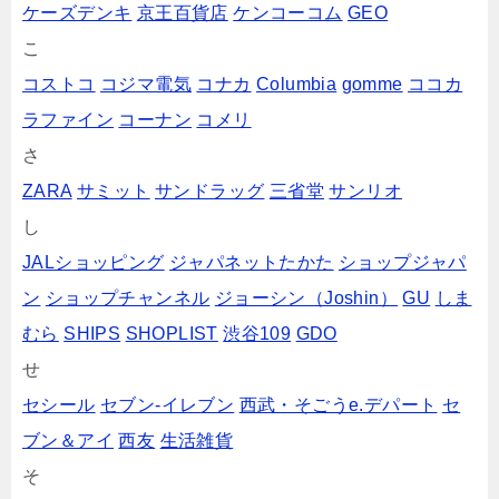
ケーズデンキ
京王百貨店
ケンコーコム
GEO
こ
コストコ
コジマ電気
コナカ
Columbia
gomme
ココカ
ラファイン
コーナン
コメリ
さ
ZARA
サミット
サンドラッグ
三省堂
サンリオ
し
JALショッピング
ジャパネットたかた
ショップジャパ
ン
ショップチャンネル
ジョーシン（Joshin）
GU
しま
むら
SHIPS
SHOPLIST
渋谷109
GDO
せ
セシール
セブン‐イレブン
西武・そごうe.デパート
セ
ブン＆アイ
西友
生活雑貨
そ