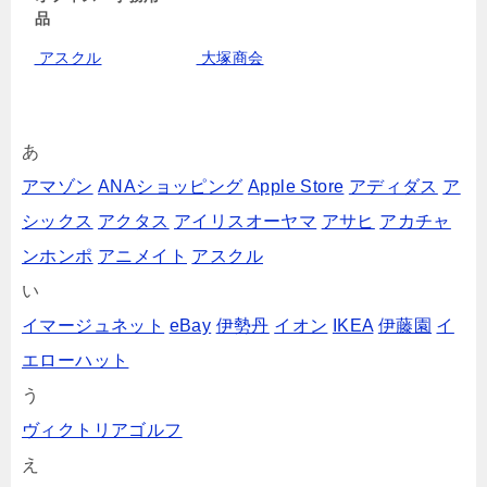
品
アスクル
大塚商会
あ
アマゾン
ANAショッピング
Apple Store
アディダス
ア
シックス
アクタス
アイリスオーヤマ
アサヒ
アカチャ
ンホンポ
アニメイト
アスクル
い
イマージュネット
eBay
伊勢丹
イオン
IKEA
伊藤園
イ
エローハット
う
ヴィクトリアゴルフ
え