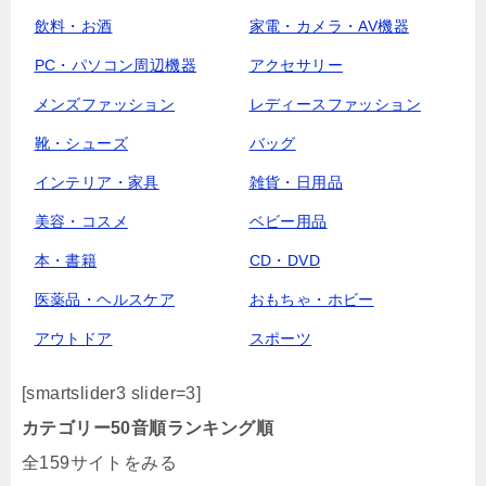
飲料・お酒
家電・カメラ・AV機器
PC・パソコン周辺機器
アクセサリー
メンズファッション
レディースファッション
靴・シューズ
バッグ
インテリア・家具
雑貨・日用品
美容・コスメ
ベビー用品
本・書籍
CD・DVD
医薬品・ヘルスケア
おもちゃ・ホビー
アウトドア
スポーツ
[smartslider3 slider=3]
カテゴリー
50音順
ランキング順
全159サイトをみる