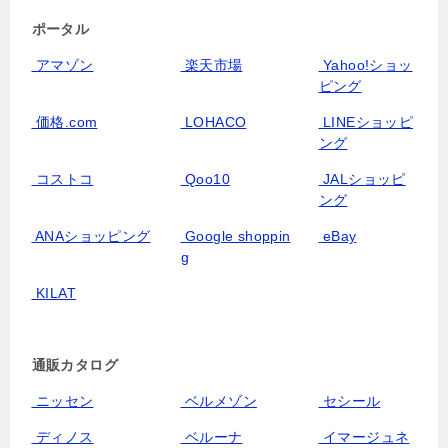
ポータル
アマゾン
楽天市場
Yahoo!ショッ
ピング
価格.com
LOHACO
LINEショッピ
ング
コストコ
Qoo10
JALショッピ
ング
ANAショッピング
Google shoppin
eBay
g
KILAT
通販カタログ
ニッセン
ベルメゾン
セシール
ディノス
ベルーナ
イマージュネ