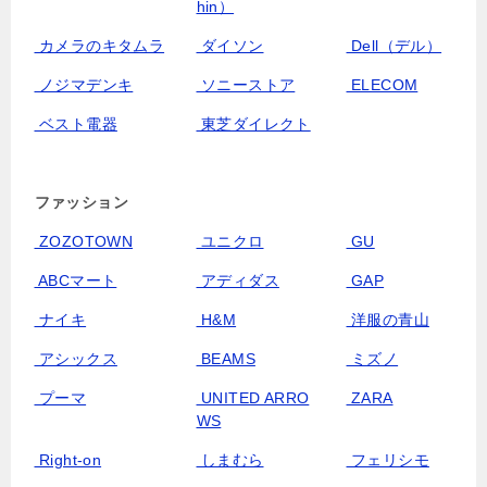
hin）
カメラのキタムラ
ダイソン
Dell（デル）
ノジマデンキ
ソニーストア
ELECOM
ベスト電器
東芝ダイレクト
ファッション
ZOZOTOWN
ユニクロ
GU
ABCマート
アディダス
GAP
ナイキ
H&M
洋服の青山
アシックス
BEAMS
ミズノ
プーマ
UNITED ARRO
ZARA
WS
Right-on
しまむら
フェリシモ