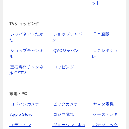
ット
TVショッピング
ジャパネットたか
ショップジャパ
日本直販
た
ン
ショップチャンネ
QVCジャパン
日テレポシュ
ル
レ
宝石専門チャンネ
ロッピング
ル GSTV
家電・PC
ヨドバシカメラ
ビックカメラ
ヤマダ電機
Apple Store
コジマ電気
ケーズデンキ
エディオン
ジョーシン（Jos
パナソニック