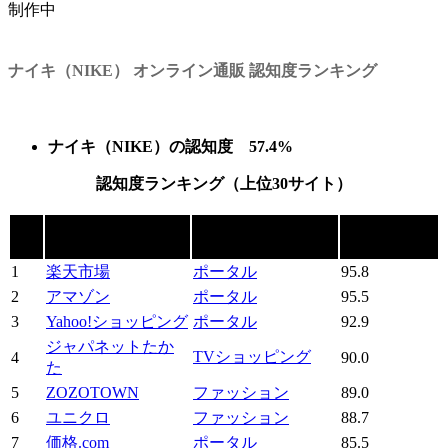
制作中
ナイキ（NIKE） オンライン通販 認知度ランキング
ナイキ（NIKE）の認知度 57.4%
認知度ランキング（上位30サイト）
順
ショッピングサイ
カテゴリー
認知度（%）
位
ト
1
楽天市場
ポータル
95.8
2
アマゾン
ポータル
95.5
3
Yahoo!ショッピング
ポータル
92.9
ジャパネットたか
TVショッピング
4
90.0
た
5
ZOZOTOWN
ファッション
89.0
6
ユニクロ
ファッション
88.7
7
価格.com
ポータル
85.5