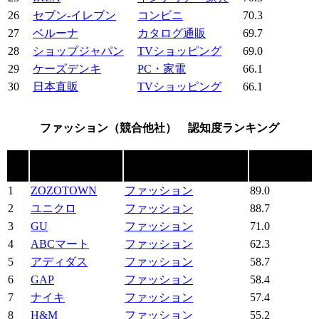
26
セブン‐イレブン
コンビニ
70.3
27
ベルーナ
カタログ通販
69.7
28
ショップジャパン
TVショッピング
69.0
29
ケーズデンキ
PC・家電
66.1
30
日本直販
TVショッピング
66.1
ファッション（競合他社） 認知度ランキング
順
ショッピングサイ
認知度
カテゴリー
位
ト
（%）
1
ZOZOTOWN
ファッション
89.0
2
ユニクロ
ファッション
88.7
3
GU
ファッション
71.0
4
ABCマート
ファッション
62.3
5
アディダス
ファッション
58.7
6
GAP
ファッション
58.4
7
ナイキ
ファッション
57.4
8
H&M
ファッション
55.2