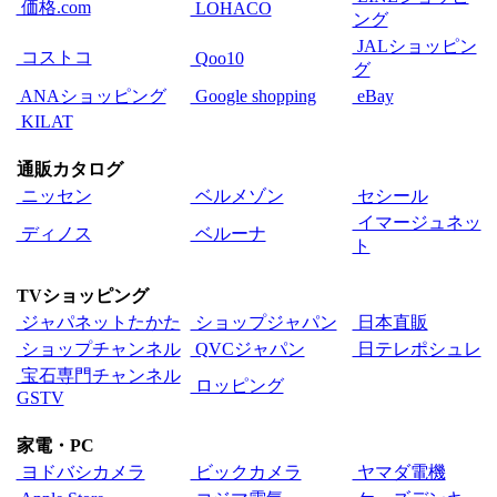
価格.com
LOHACO
ング
JALショッピン
コストコ
Qoo10
グ
ANAショッピング
Google shopping
eBay
KILAT
通販カタログ
ニッセン
ベルメゾン
セシール
イマージュネッ
ディノス
ベルーナ
ト
TVショッピング
ジャパネットたかた
ショップジャパン
日本直販
ショップチャンネル
QVCジャパン
日テレポシュレ
宝石専門チャンネル
ロッピング
GSTV
家電・PC
ヨドバシカメラ
ビックカメラ
ヤマダ電機