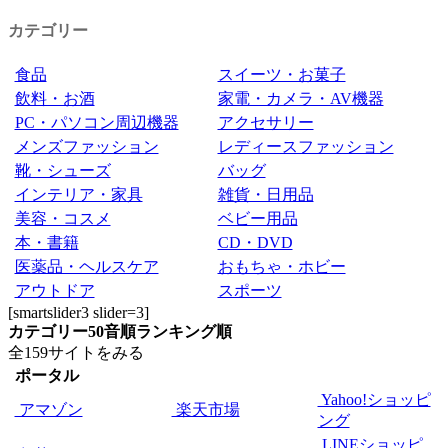
カテゴリー
食品
スイーツ・お菓子
飲料・お酒
家電・カメラ・AV機器
PC・パソコン周辺機器
アクセサリー
メンズファッション
レディースファッション
靴・シューズ
バッグ
インテリア・家具
雑貨・日用品
美容・コスメ
ベビー用品
本・書籍
CD・DVD
医薬品・ヘルスケア
おもちゃ・ホビー
アウトドア
スポーツ
[smartslider3 slider=3]
カテゴリー
50音順
ランキング順
全159サイトをみる
ポータル
Yahoo!ショッピ
アマゾン
楽天市場
ング
LINEショッピ