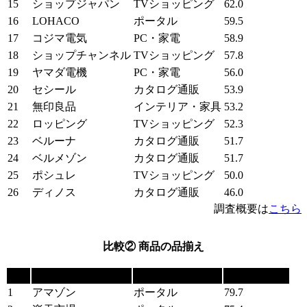
15
ショップジャパン
TVショッピング
62.0
16
LOHACO
ポータル
59.5
17
コジマ電気
PC・家電
58.9
18
ショップチャンネル
TVショッピング
57.8
19
ヤマダ電機
PC・家電
56.0
20
セシール
カタログ通販
53.9
21
無印良品
インテリア・家具
53.2
22
ロッピング
TVショッピング
52.3
23
ベルーナ
カタログ通販
51.7
24
ベルメゾン
カタログ通販
51.7
25
ポシュレ
TVショッピング
50.0
26
ディノス
カタログ通販
46.0
調査概要は
こちら
比較② 商品の品揃え
順位
ショッピングサイト
カテゴリー
満足度（pt）
1
アマゾン
ポータル
79.7