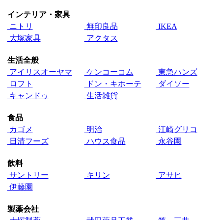
インテリア・家具
ニトリ
無印良品
IKEA
大塚家具
アクタス
生活全般
アイリスオーヤマ
ケンコーコム
東急ハンズ
ロフト
ドン・キホーテ
ダイソー
キャンドゥ
生活雑貨
食品
カゴメ
明治
江崎グリコ
日清フーズ
ハウス食品
永谷園
飲料
サントリー
キリン
アサヒ
伊藤園
製薬会社