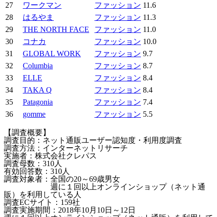
27
ワークマン
ファッション
11.6
28
はるやま
ファッション
11.3
29
THE NORTH FACE
ファッション
11.0
30
コナカ
ファッション
10.0
31
GLOBAL WORK
ファッション
9.7
32
Columbia
ファッション
8.7
33
ELLE
ファッション
8.4
34
TAKA Q
ファッション
8.4
35
Patagonia
ファッション
7.4
36
gomme
ファッション
5.5
【調査概要】
調査目的：ネット通販ユーザー認知度・利用度調査
調査方法：インターネットリサーチ
実施者：株式会社クレパス
調査母数：310人
有効回答数：310人
調査対象者：全国の20～69歳男女
週に１回以上オンラインショップ（ネット通
販）を利用している人
調査ECサイト：159社
調査実施期間：2018年10月10日～12日