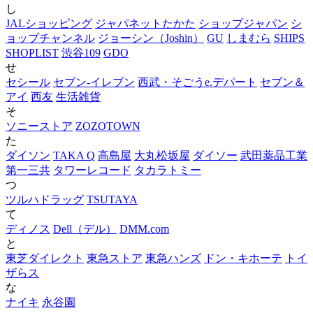
し
JALショッピング
ジャパネットたかた
ショップジャパン
シ
ョップチャンネル
ジョーシン（Joshin）
GU
しまむら
SHIPS
SHOPLIST
渋谷109
GDO
せ
セシール
セブン‐イレブン
西武・そごうe.デパート
セブン＆
アイ
西友
生活雑貨
そ
ソニーストア
ZOZOTOWN
た
ダイソン
TAKA Q
高島屋
大丸松坂屋
ダイソー
武田薬品工業
第一三共
タワーレコード
タカラトミー
つ
ツルハドラッグ
TSUTAYA
て
ディノス
Dell（デル）
DMM.com
と
東芝ダイレクト
東急ストア
東急ハンズ
ドン・キホーテ
トイ
ザらス
な
ナイキ
永谷園