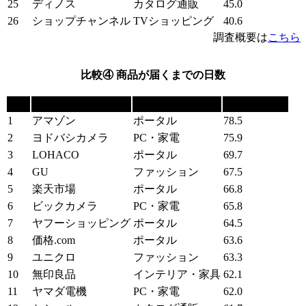
25
ディノス
カタログ通販
45.0
26
ショップチャンネル
TVショッピング
40.6
調査概要は
こちら
比較④ 商品が届くまでの日数
順位
ショッピングサイト
カテゴリー
満足度（pt）
1
アマゾン
ポータル
78.5
2
ヨドバシカメラ
PC・家電
75.9
3
LOHACO
ポータル
69.7
4
GU
ファッション
67.5
5
楽天市場
ポータル
66.8
6
ビックカメラ
PC・家電
65.8
7
ヤフーショッピング
ポータル
64.5
8
価格.com
ポータル
63.6
9
ユニクロ
ファッション
63.3
10
無印良品
インテリア・家具
62.1
11
ヤマダ電機
PC・家電
62.0