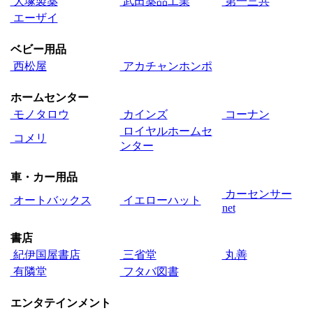
大塚製薬
武田薬品工業
第一三共
エーザイ
ベビー用品
西松屋
アカチャンホンポ
ホームセンター
モノタロウ
カインズ
コーナン
ロイヤルホームセ
コメリ
ンター
車・カー用品
カーセンサー
オートバックス
イエローハット
net
書店
紀伊国屋書店
三省堂
丸善
有隣堂
フタバ図書
エンタテインメント