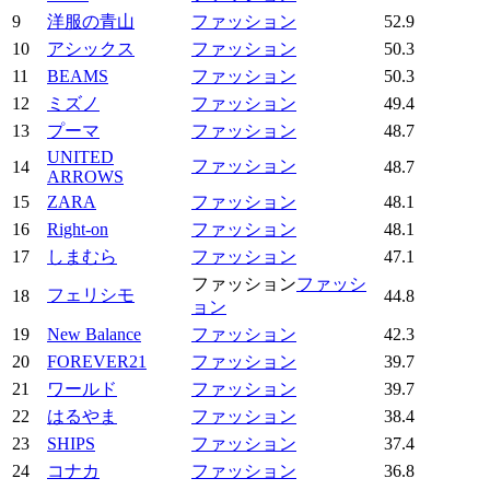
9
洋服の青山
ファッション
52.9
10
アシックス
ファッション
50.3
11
BEAMS
ファッション
50.3
12
ミズノ
ファッション
49.4
13
プーマ
ファッション
48.7
UNITED
ファッション
14
48.7
ARROWS
15
ZARA
ファッション
48.1
16
Right-on
ファッション
48.1
17
しまむら
ファッション
47.1
ファッション
ファッシ
フェリシモ
18
44.8
ョン
19
New Balance
ファッション
42.3
20
FOREVER21
ファッション
39.7
21
ワールド
ファッション
39.7
22
はるやま
ファッション
38.4
23
SHIPS
ファッション
37.4
24
コナカ
ファッション
36.8