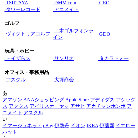
TSUTAYA
DMM.com
GEO
タワーレコード
アニメイト
ゴルフ
二木ゴルフオンラ
ヴィクトリアゴルフ
GDO
イン
玩具・ホビー
トイザらス
サンリオ
タカラトミー
オフィス・事務用品
アスクル
大塚商会
あ
アマゾン
ANAショッピング
Apple Store
アディダス
アシック
ス
アクタス
アイリスオーヤマ
アサヒ
アカチャンホンポ
ア
ニメイト
アスクル
い
イマージュネット
eBay
伊勢丹
イオン
IKEA
伊藤園
イエロー
ハット