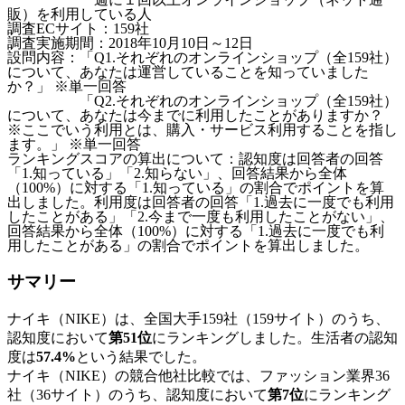
販）を利用している人
調査ECサイト：159社
調査実施期間：2018年10月10日～12日
設問内容：「Q1.それぞれのオンラインショップ（全159社）
について、あなたは運営していることを知っていました
か？」 ※単一回答
「Q2.それぞれのオンラインショップ（全159社）
について、あなたは今までに利用したことがありますか？
※ここでいう利用とは、購入・サービス利用することを指し
ます。」 ※単一回答
ランキングスコアの算出について：認知度は回答者の回答
「1.知っている」「2.知らない」、回答結果から全体
（100%）に対する「1.知っている」の割合でポイントを算
出しました。利用度は回答者の回答「1.過去に一度でも利用
したことがある」「2.今まで一度も利用したことがない」、
回答結果から全体（100%）に対する「1.過去に一度でも利
用したことがある」の割合でポイントを算出しました。
サマリー
ナイキ（NIKE）は、全国大手159社（159サイト）のうち、
認知度において
第51位
にランキングしました。生活者の認知
度は
57.4%
という結果でした。
ナイキ（NIKE）の競合他社比較では、ファッション業界36
社（36サイト）のうち、認知度において
第7位
にランキング