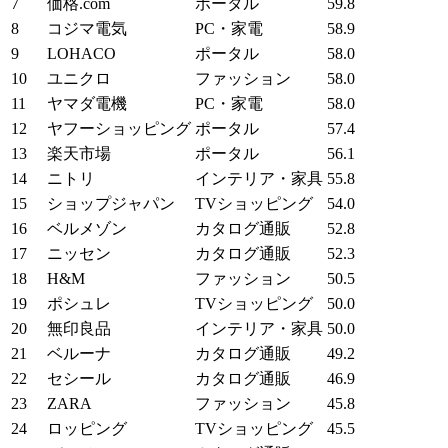
7
価格.com
ポータル
59.8
8
コジマ電気
PC・家電
58.9
9
LOHACO
ポータル
58.0
10
ユニクロ
ファッション
58.0
11
ヤマダ電機
PC・家電
58.0
12
ヤフーショッピング
ポータル
57.4
13
楽天市場
ポータル
56.1
14
ニトリ
インテリア・家具
55.8
15
ショップジャパン
TVショッピング
54.0
16
ベルメゾン
カタログ通販
52.8
17
ニッセン
カタログ通販
52.3
18
H&M
ファッション
50.5
19
ポシュレ
TVショッピング
50.0
20
無印良品
インテリア・家具
50.0
21
ベルーナ
カタログ通販
49.2
22
セシール
カタログ通販
46.9
23
ZARA
ファッション
45.8
24
ロッピング
TVショッピング
45.5