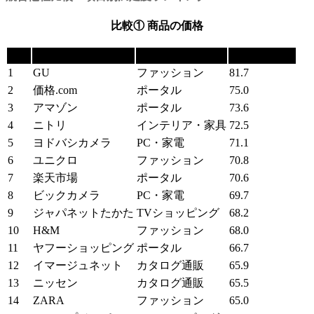
比較① 商品の価格
順位
ショッピングサイト
カテゴリー
満足度（pt）
1
GU
ファッション
81.7
2
価格.com
ポータル
75.0
3
アマゾン
ポータル
73.6
4
ニトリ
インテリア・家具
72.5
5
ヨドバシカメラ
PC・家電
71.1
6
ユニクロ
ファッション
70.8
7
楽天市場
ポータル
70.6
8
ビックカメラ
PC・家電
69.7
9
ジャパネットたかた
TVショッピング
68.2
10
H&M
ファッション
68.0
11
ヤフーショッピング
ポータル
66.7
12
イマージュネット
カタログ通販
65.9
13
ニッセン
カタログ通販
65.5
14
ZARA
ファッション
65.0