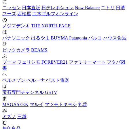
に
ニッセン
日本直販
日テレポシュレ
New Balance
ニトリ
日清
フーズ
西松屋
二木ゴルフオンライン
の
ノジマデンキ
THE NORTH FACE
は
パナソニック
はるやま
BUYMA
Patagonia
パルコ
ハウス食品
ひ
ビックカメラ
BEAMS
ふ
プーマ
フェリシモ
FOREVER21
ファミリーマート
フタバ図
書
へ
ベルメゾン
ベルーナ
ベスト電器
ほ
宝石専門チャンネル GSTV
ま
MAGASEEK
マルイ
マツモトキヨシ
丸善
み
ミズノ
三越
む
無印良品