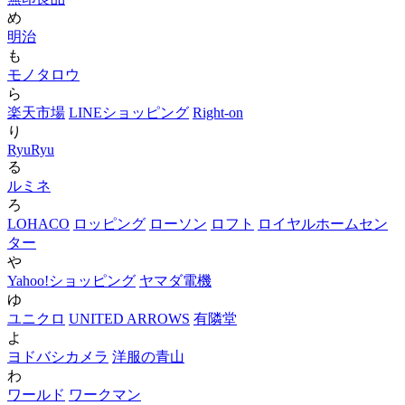
め
明治
も
モノタロウ
ら
楽天市場
LINEショッピング
Right-on
り
RyuRyu
る
ルミネ
ろ
LOHACO
ロッピング
ローソン
ロフト
ロイヤルホームセン
ター
や
Yahoo!ショッピング
ヤマダ電機
ゆ
ユニクロ
UNITED ARROWS
有隣堂
よ
ヨドバシカメラ
洋服の青山
わ
ワールド
ワークマン