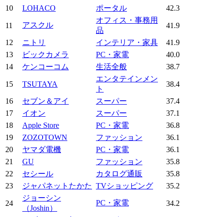
10
LOHACO
ポータル
42.3
オフィス・事務用
アスクル
11
41.9
品
12
ニトリ
インテリア・家具
41.9
13
ビックカメラ
PC・家電
40.0
14
ケンコーコム
生活全般
38.7
エンタテインメン
15
TSUTAYA
38.4
ト
16
セブン＆アイ
スーパー
37.4
17
イオン
スーパー
37.1
18
Apple Store
PC・家電
36.8
19
ZOZOTOWN
ファッション
36.1
20
ヤマダ電機
PC・家電
36.1
21
GU
ファッション
35.8
22
セシール
カタログ通販
35.8
23
ジャパネットたかた
TVショッピング
35.2
ジョーシン
PC・家電
24
34.2
（Joshin）