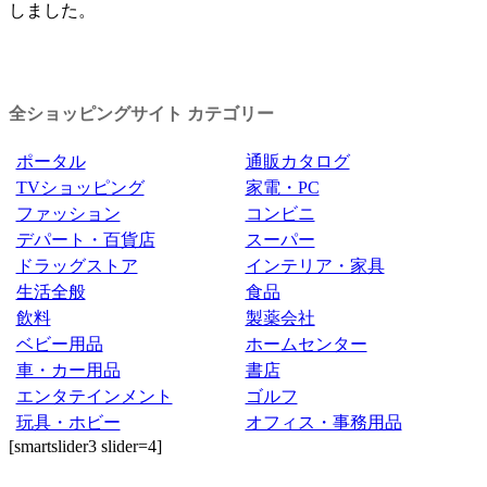
しました。
全ショッピングサイト カテゴリー
ポータル
通販カタログ
TVショッピング
家電・PC
ファッション
コンビニ
デパート・百貨店
スーパー
ドラッグストア
インテリア・家具
生活全般
食品
飲料
製薬会社
ベビー用品
ホームセンター
車・カー用品
書店
エンタテインメント
ゴルフ
玩具・ホビー
オフィス・事務用品
[smartslider3 slider=4]