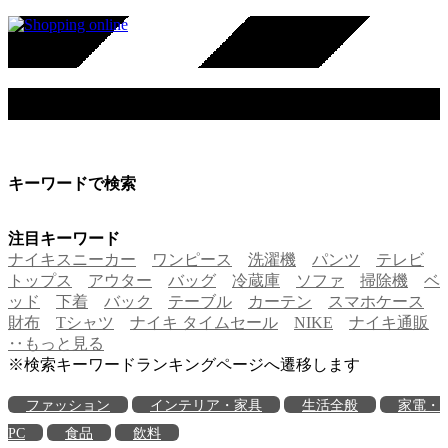
ナイキ（NIKE）
キーワードで検索
注目キーワード
ナイキスニーカー
ワンピース
洗濯機
パンツ
テレビ
トップス
アウター
バッグ
冷蔵庫
ソファ
掃除機
ベ
ッド
下着
バック
テーブル
カーテン
スマホケース
財布
Tシャツ
ナイキ タイムセール
NIKE
ナイキ通販
‥もっと見る
※検索キーワードランキングページへ遷移します
ファッション
インテリア・家具
生活全般
家電・
PC
食品
飲料