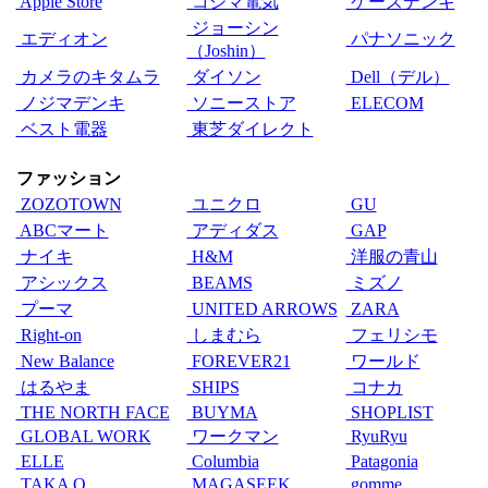
Apple Store
コジマ電気
ケーズデンキ
ジョーシン
エディオン
パナソニック
（Joshin）
カメラのキタムラ
ダイソン
Dell（デル）
ノジマデンキ
ソニーストア
ELECOM
ベスト電器
東芝ダイレクト
ファッション
ZOZOTOWN
ユニクロ
GU
ABCマート
アディダス
GAP
ナイキ
H&M
洋服の青山
アシックス
BEAMS
ミズノ
プーマ
UNITED ARROWS
ZARA
Right-on
しまむら
フェリシモ
New Balance
FOREVER21
ワールド
はるやま
SHIPS
コナカ
THE NORTH FACE
BUYMA
SHOPLIST
GLOBAL WORK
ワークマン
RyuRyu
ELLE
Columbia
Patagonia
TAKA Q
MAGASEEK
gomme