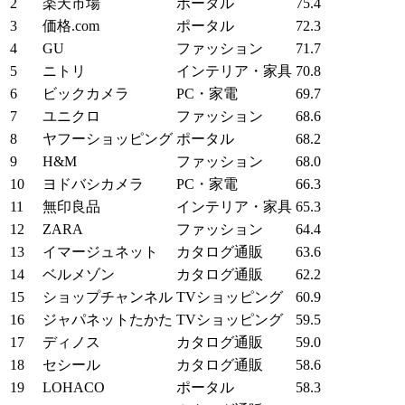
2
楽天市場
ポータル
75.4
3
価格.com
ポータル
72.3
4
GU
ファッション
71.7
5
ニトリ
インテリア・家具
70.8
6
ビックカメラ
PC・家電
69.7
7
ユニクロ
ファッション
68.6
8
ヤフーショッピング
ポータル
68.2
9
H&M
ファッション
68.0
10
ヨドバシカメラ
PC・家電
66.3
11
無印良品
インテリア・家具
65.3
12
ZARA
ファッション
64.4
13
イマージュネット
カタログ通販
63.6
14
ベルメゾン
カタログ通販
62.2
15
ショップチャンネル
TVショッピング
60.9
16
ジャパネットたかた
TVショッピング
59.5
17
ディノス
カタログ通販
59.0
18
セシール
カタログ通販
58.6
19
LOHACO
ポータル
58.3