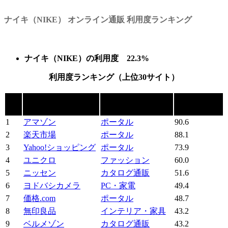
ナイキ（NIKE） オンライン通販 利用度ランキング
ナイキ（NIKE）の利用度 22.3%
利用度ランキング（上位30サイト）
順
利用度
ショッピングサイト
カテゴリー
位
（%）
1
アマゾン
ポータル
90.6
2
楽天市場
ポータル
88.1
3
Yahoo!ショッピング
ポータル
73.9
4
ユニクロ
ファッション
60.0
5
ニッセン
カタログ通販
51.6
6
ヨドバシカメラ
PC・家電
49.4
7
価格.com
ポータル
48.7
8
無印良品
インテリア・家具
43.2
9
ベルメゾン
カタログ通販
43.2