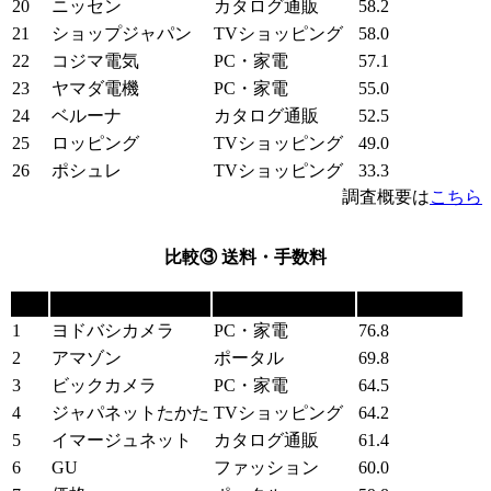
20
ニッセン
カタログ通販
58.2
21
ショップジャパン
TVショッピング
58.0
22
コジマ電気
PC・家電
57.1
23
ヤマダ電機
PC・家電
55.0
24
ベルーナ
カタログ通販
52.5
25
ロッピング
TVショッピング
49.0
26
ポシュレ
TVショッピング
33.3
調査概要は
こちら
比較③ 送料・手数料
順位
ショッピングサイト
カテゴリー
満足度（pt）
1
ヨドバシカメラ
PC・家電
76.8
2
アマゾン
ポータル
69.8
3
ビックカメラ
PC・家電
64.5
4
ジャパネットたかた
TVショッピング
64.2
5
イマージュネット
カタログ通販
61.4
6
GU
ファッション
60.0