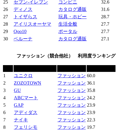
25
セブン‐イレブン
コンビニ
32.6
26
ディノス
カタログ通販
31.6
27
トイザらス
玩具・ホビー
28.7
28
アイリスオーヤマ
生活全般
27.7
29
Qoo10
ポータル
27.7
30
ベルーナ
カタログ通販
27.1
ファッション（競合他社） 利用度ランキング
順位
ショッピングサイト
カテゴリー
利用度（%）
1
ユニクロ
ファッション
60.0
2
ZOZOTOWN
ファッション
36.1
3
GU
ファッション
35.8
4
ABCマート
ファッション
24.2
5
GAP
ファッション
23.9
6
アディダス
ファッション
23.9
7
ナイキ
ファッション
22.3
8
フェリシモ
ファッション
19.7