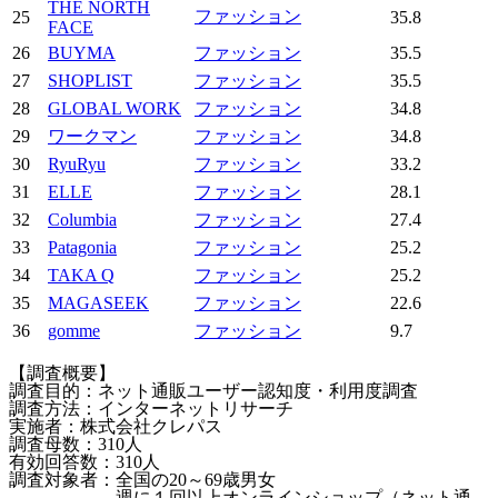
THE NORTH
ファッション
25
35.8
FACE
26
BUYMA
ファッション
35.5
27
SHOPLIST
ファッション
35.5
28
GLOBAL WORK
ファッション
34.8
29
ワークマン
ファッション
34.8
30
RyuRyu
ファッション
33.2
31
ELLE
ファッション
28.1
32
Columbia
ファッション
27.4
33
Patagonia
ファッション
25.2
34
TAKA Q
ファッション
25.2
35
MAGASEEK
ファッション
22.6
36
gomme
ファッション
9.7
【調査概要】
調査目的：ネット通販ユーザー認知度・利用度調査
調査方法：インターネットリサーチ
実施者：株式会社クレパス
調査母数：310人
有効回答数：310人
調査対象者：全国の20～69歳男女
週に１回以上オンラインショップ（ネット通