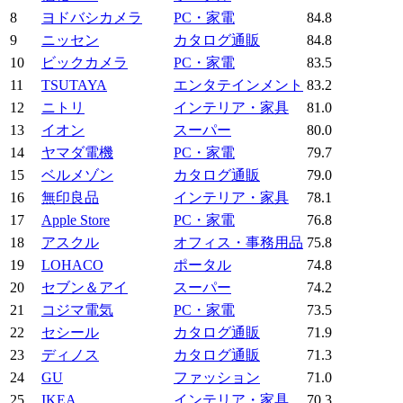
8
ヨドバシカメラ
PC・家電
84.8
9
ニッセン
カタログ通販
84.8
10
ビックカメラ
PC・家電
83.5
11
TSUTAYA
エンタテインメント
83.2
12
ニトリ
インテリア・家具
81.0
13
イオン
スーパー
80.0
14
ヤマダ電機
PC・家電
79.7
15
ベルメゾン
カタログ通販
79.0
16
無印良品
インテリア・家具
78.1
17
Apple Store
PC・家電
76.8
18
アスクル
オフィス・事務用品
75.8
19
LOHACO
ポータル
74.8
20
セブン＆アイ
スーパー
74.2
21
コジマ電気
PC・家電
73.5
22
セシール
カタログ通販
71.9
23
ディノス
カタログ通販
71.3
24
GU
ファッション
71.0
25
IKEA
インテリア・家具
70.3