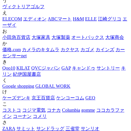
う
ヴィクトリアゴルフ
え
ELECOM
エディオン
ABCマート
H&M
ELLE
江崎グリコ
エ
ーザイ
お
小田急百貨店
大塚家具
大塚製薬
オートバックス
大塚商会
か
価格.com
カメラのキタムラ
カクヤス
カゴメ
カインズ
カー
センサーnet
き
Qoo10
KILAT
QVCジャパン
GAP
キャンドゥ
サントリー
キ
リン
紀伊国屋書店
く
Google shopping
GLOBAL WORK
け
ケーズデンキ
京王百貨店
ケンコーコム
GEO
こ
コストコ
コジマ電気
コナカ
Columbia
gomme
ココカラファ
イン
コーナン
コメリ
さ
ZARA
サミット
サンドラッグ
三省堂
サンリオ