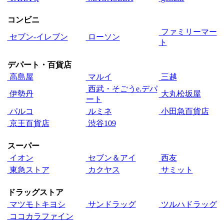
コンビニ
ファミリーマー
セブン‐イレブン
ローソン
ト
デパート・百貨店
高島屋
マルイ
三越
西武・そごうe.デパ
伊勢丹
大丸松坂屋
ート
パルコ
ルミネ
小田急百貨店
京王百貨店
渋谷109
スーパー
イオン
セブン＆アイ
西友
東急ストア
カクヤス
サミット
ドラッグストア
マツモトキヨシ
サンドラッグ
ツルハドラッグ
ココカラファイン