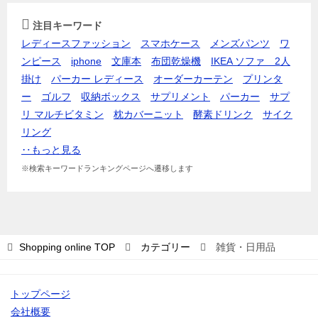
注目キーワード
レディースファッション
スマホケース
メンズパンツ
ワ
ンピース
iphone
文庫本
布団乾燥機
IKEA ソファ 2人
掛け
パーカー レディース
オーダーカーテン
プリンタ
ー
ゴルフ
収納ボックス
サプリメント
パーカー
サプ
リ マルチビタミン
枕カバー
ニット
酵素ドリンク
サイク
リング
‥もっと見る
※検索キーワードランキングページへ遷移します
Shopping online
TOP
カテゴリー
雑貨・日用品
トップページ
会社概要