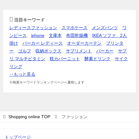
注目キーワード
レディースファッション
スマホケース
メンズパンツ
ワ
ンピース
iphone
文庫本
布団乾燥機
IKEA ソファ 2人
掛け
パーカー レディース
オーダーカーテン
プリンタ
ー
ゴルフ
収納ボックス
サプリメント
パーカー
サプ
リ マルチビタミン
枕カバー
ニット
酵素ドリンク
サイク
リング
‥もっと見る
※検索キーワードランキングページへ遷移します
Shopping online
TOP
ファッション
トップページ