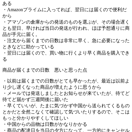
ある
・Amazonプライムに入ってれば、翌日には届くので便利だ
から
・アマゾンの倉庫からの発送のものを選ぶが、その場合遅く
とも翌日、早ければ当日の発送が行われ、ほぼ予想通りに商
品が手元に届く。
・注文から届くまでの日数は非常に早く、急に必要になった
ときなどに助かっている
・翌日には届くので、買い物に行くより早く商品を購入でき
る
商品が届くまでの日数 悪いと思った点
・以前は届くまでの日数がとても早かったが、最近は以前よ
り少し遅くなった商品が増えたように思うから
・メールでは発送しましたとお知らせが来ていたが、待てど
待てど届かず三週間後に届いた
・早くていいが、たまに気づかず中国から送られてくるもの
とかだと全然こなくて確認して気づいたりするので、そこは
もっと分かりやすくしてほしい
・中国からの品物は日数がかなりかかる
・商品の配達日を当日の夕方になって、一方的にキャンセル