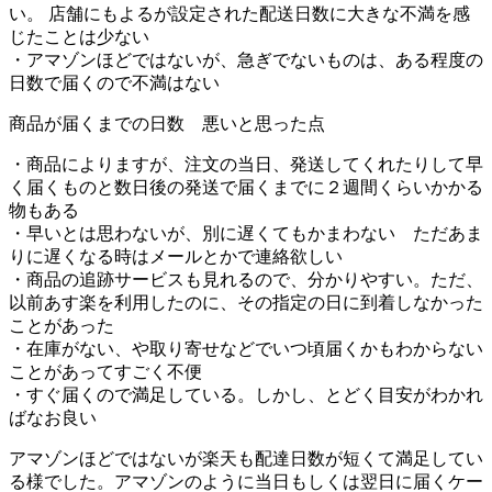
い。 店舗にもよるが設定された配送日数に大きな不満を感
じたことは少ない
・アマゾンほどではないが、急ぎでないものは、ある程度の
日数で届くので不満はない
商品が届くまでの日数 悪いと思った点
・商品によりますが、注文の当日、発送してくれたりして早
く届くものと数日後の発送で届くまでに２週間くらいかかる
物もある
・早いとは思わないが、別に遅くてもかまわない ただあま
りに遅くなる時はメールとかで連絡欲しい
・商品の追跡サービスも見れるので、分かりやすい。ただ、
以前あす楽を利用したのに、その指定の日に到着しなかった
ことがあった
・在庫がない、や取り寄せなどでいつ頃届くかもわからない
ことがあってすごく不便
・すぐ届くので満足している。しかし、とどく目安がわかれ
ばなお良い
アマゾンほどではないが楽天も配達日数が短くて満足してい
る様でした。アマゾンのように当日もしくは翌日に届くケー