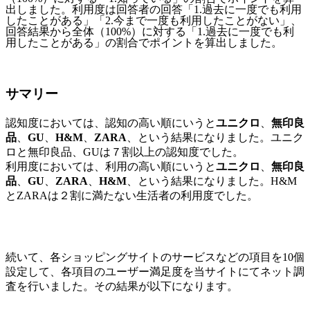
出しました。利用度は回答者の回答「1.過去に一度でも利用
したことがある」「2.今まで一度も利用したことがない」、
回答結果から全体（100%）に対する「1.過去に一度でも利
用したことがある」の割合でポイントを算出しました。
サマリー
認知度においては、認知の高い順にいうと
ユニクロ
、
無印良
品
、
GU
、
H&M
、
ZARA
、という結果になりました。ユニク
ロと無印良品、GUは７割以上の認知度でした。
利用度においては、利用の高い順にいうと
ユニクロ
、
無印良
品
、
GU
、
ZARA
、
H&M
、という結果になりました。H&M
とZARAは２割に満たない生活者の利用度でした。
続いて、各ショッピングサイトのサービスなどの項目を10個
設定して、各項目のユーザー満足度を当サイトにてネット調
査を行いました。その結果が以下になります。