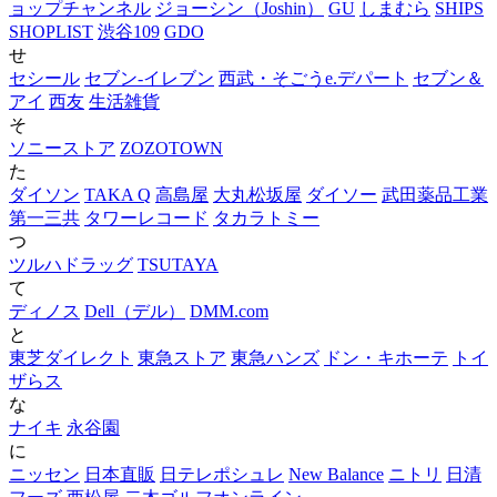
ョップチャンネル
ジョーシン（Joshin）
GU
しまむら
SHIPS
SHOPLIST
渋谷109
GDO
せ
セシール
セブン‐イレブン
西武・そごうe.デパート
セブン＆
アイ
西友
生活雑貨
そ
ソニーストア
ZOZOTOWN
た
ダイソン
TAKA Q
高島屋
大丸松坂屋
ダイソー
武田薬品工業
第一三共
タワーレコード
タカラトミー
つ
ツルハドラッグ
TSUTAYA
て
ディノス
Dell（デル）
DMM.com
と
東芝ダイレクト
東急ストア
東急ハンズ
ドン・キホーテ
トイ
ザらス
な
ナイキ
永谷園
に
ニッセン
日本直販
日テレポシュレ
New Balance
ニトリ
日清