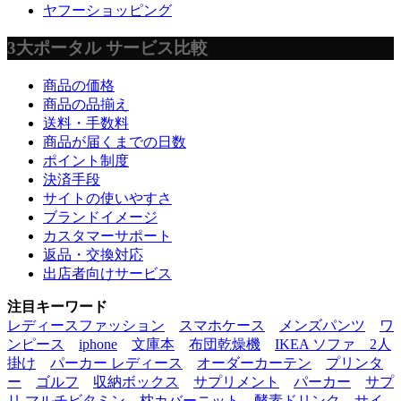
ヤフーショッピング
3大ポータル サービス比較
商品の価格
商品の品揃え
送料・手数料
商品が届くまでの日数
ポイント制度
決済手段
サイトの使いやすさ
ブランドイメージ
カスタマーサポート
返品・交換対応
出店者向けサービス
注目キーワード
レディースファッション
スマホケース
メンズパンツ
ワ
ンピース
iphone
文庫本
布団乾燥機
IKEA ソファ 2人
掛け
パーカー レディース
オーダーカーテン
プリンタ
ー
ゴルフ
収納ボックス
サプリメント
パーカー
サプ
リ マルチビタミン
枕カバー
ニット
酵素ドリンク
サイ