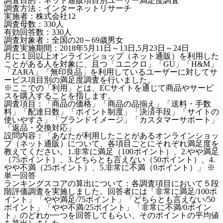
調査目的：ネット通販項目別ユーザー満足度調査
調査方法：インターネットリサーチ
実施者：株式会社12
調査母数：330人
有効回答数：330人
調査対象者：全国の20～69歳男女
調査実施期間：2018年5月11日～13日,5月23日～24日
月に１回以上オンラインショップ（ネット通販）を利用した
ことがある人を対象に、且つ「ユニクロ」「GU」「H&M」
「ZARA」「無印良品」を利用しているユーザーに対してサ
ービス項目別の満足度調査を行いました。
※ここでの「利用」とは、ECサイトを通じて商品やサービ
スを購入することを指します。
調査項目：「商品の価格」「商品の品揃え」「送料・手数
料」「配達日数」「ポイント制度」「決済手段」「サイトの
使いやすさ」「ブランドイメージ」「カスタマーサポート」
「返品・交換対応」
設問内容：「あなたが利用したことがあるオンラインショッ
プ（ネット通販）について、各項目ごとにそれぞれ満足度を
教えてください。1.非常に満足（100ポイント）、2.やや満足
（75ポイント）、3.どちらとも言えない（50ポイント）、4.
やや不満（25ポイント）、5.非常に不満（0ポイント）」 ※
単一回答
ランキングスコアの算出について：各調査項目において５段
階評価調査を実施しました。回答者には「非常に満足/100ポ
イント」「やや満足/75ポイント」「どちらとも言えない/50
ポイント」「やや不満/25ポイント」「非常に不満/0ポイン
ト」のどれか一つを回答してもらい、そのポイントの平均値