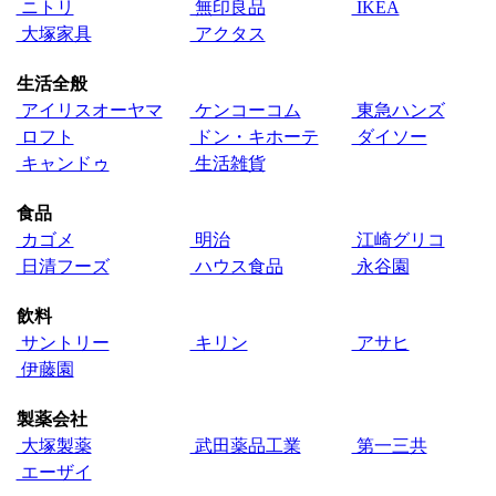
ニトリ
無印良品
IKEA
大塚家具
アクタス
生活全般
アイリスオーヤマ
ケンコーコム
東急ハンズ
ロフト
ドン・キホーテ
ダイソー
キャンドゥ
生活雑貨
食品
カゴメ
明治
江崎グリコ
日清フーズ
ハウス食品
永谷園
飲料
サントリー
キリン
アサヒ
伊藤園
製薬会社
大塚製薬
武田薬品工業
第一三共
エーザイ