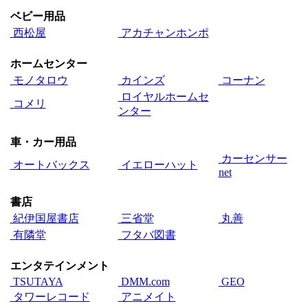
ベビー用品
西松屋
アカチャンホンポ
ホームセンター
モノタロウ
カインズ
コーナン
ロイヤルホームセ
コメリ
ンター
車・カー用品
カーセンサー
オートバックス
イエローハット
net
書店
紀伊国屋書店
三省堂
丸善
有隣堂
フタバ図書
エンタテインメント
TSUTAYA
DMM.com
GEO
タワーレコード
アニメイト