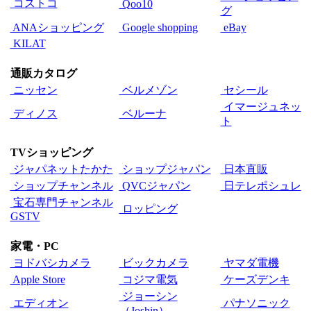
コストコ
Qoo10
グ
ANAショッピング
Google shopping
eBay
KILAT
通販カタログ
ニッセン
ベルメゾン
セシール
イマージュネッ
ディノス
ベルーナ
ト
TVショッピング
ジャパネットたかた
ショップジャパン
日本直販
ショップチャンネル
QVCジャパン
日テレポシュレ
宝石専門チャンネル
ロッピング
GSTV
家電・PC
ヨドバシカメラ
ビックカメラ
ヤマダ電機
Apple Store
コジマ電気
ケーズデンキ
ジョーシン
エディオン
パナソニック
（Joshin）