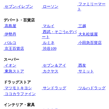
ファミリーマー
セブン‐イレブン
ローソン
ト
デパート・百貨店
高島屋
マルイ
三越
西武・そごうe.デパ
伊勢丹
大丸松坂屋
ート
パルコ
ルミネ
小田急百貨店
京王百貨店
渋谷109
スーパー
イオン
セブン＆アイ
西友
東急ストア
カクヤス
サミット
ドラッグストア
マツモトキヨシ
サンドラッグ
ツルハドラッグ
ココカラファイン
インテリア・家具