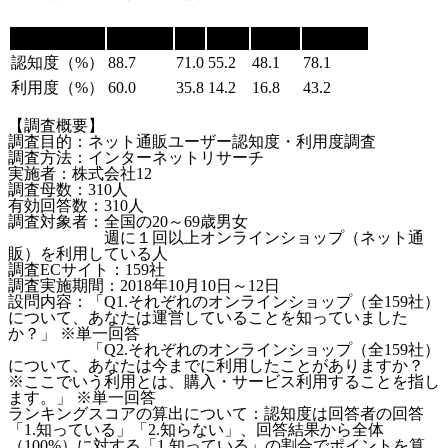
項目
ユニクロ
GU
H&M
ZARA
無印良品
認知度（%）
88.7
71.0
55.2
48.1
78.1
利用度（%）
60.0
35.8
14.2
16.8
43.2
【調査概要】
調査目的：ネット通販ユーザー認知度・利用度調査
調査方法：インターネットリサーチ
実施者：株式会社12
調査母数：310人
有効回答数：310人
調査対象者：全国の20～69歳男女
週に１回以上オンラインショップ（ネット通
販）を利用している人
調査ECサイト：159社
調査実施期間：2018年10月10日～12日
設問内容：「Q1.それぞれのオンラインショップ（全159社）
について、あなたは運営していることを知っていました
か？」 ※単一回答
「Q2.それぞれのオンラインショップ（全159社）
について、あなたは今までに利用したことがありますか？
※ここでいう利用とは、購入・サービス利用することを指し
ます。」 ※単一回答
ランキングスコアの算出について：認知度は回答者の回答
「1.知っている」「2.知らない」、回答結果から全体
（100%）に対する「1.知っている」の割合でポイントを算