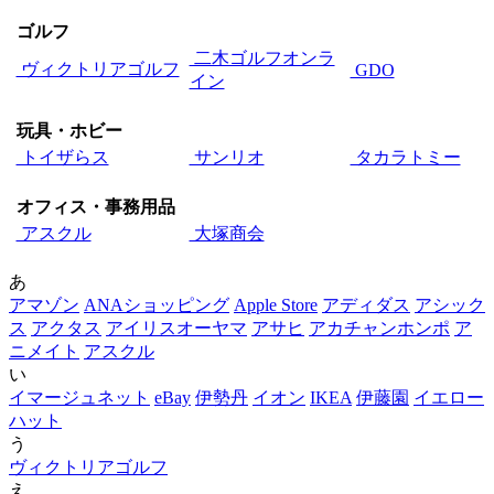
ゴルフ
二木ゴルフオンラ
ヴィクトリアゴルフ
GDO
イン
玩具・ホビー
トイザらス
サンリオ
タカラトミー
オフィス・事務用品
アスクル
大塚商会
あ
アマゾン
ANAショッピング
Apple Store
アディダス
アシック
ス
アクタス
アイリスオーヤマ
アサヒ
アカチャンホンポ
ア
ニメイト
アスクル
い
イマージュネット
eBay
伊勢丹
イオン
IKEA
伊藤園
イエロー
ハット
う
ヴィクトリアゴルフ
え