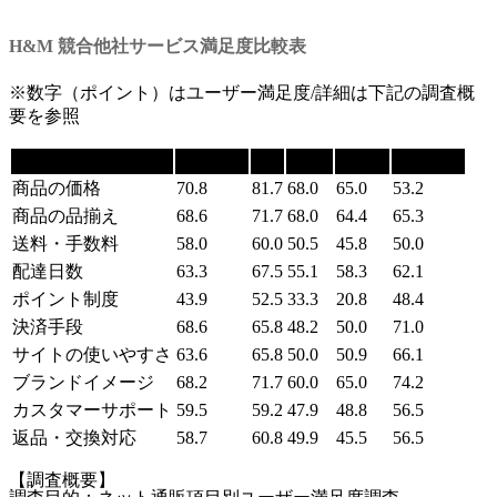
H&M 競合他社サービス満足度比較表
※数字（ポイント）はユーザー満足度/詳細は下記の調査概
要を参照
項目
ユニクロ
GU
H&M
ZARA
無印良品
商品の価格
70.8
81.7
68.0
65.0
53.2
商品の品揃え
68.6
71.7
68.0
64.4
65.3
送料・手数料
58.0
60.0
50.5
45.8
50.0
配達日数
63.3
67.5
55.1
58.3
62.1
ポイント制度
43.9
52.5
33.3
20.8
48.4
決済手段
68.6
65.8
48.2
50.0
71.0
サイトの使いやすさ
63.6
65.8
50.0
50.9
66.1
ブランドイメージ
68.2
71.7
60.0
65.0
74.2
カスタマーサポート
59.5
59.2
47.9
48.8
56.5
返品・交換対応
58.7
60.8
49.9
45.5
56.5
【調査概要】