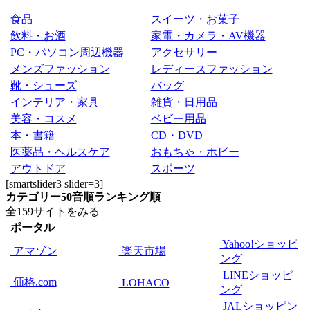
食品
スイーツ・お菓子
飲料・お酒
家電・カメラ・AV機器
PC・パソコン周辺機器
アクセサリー
メンズファッション
レディースファッション
靴・シューズ
バッグ
インテリア・家具
雑貨・日用品
美容・コスメ
ベビー用品
本・書籍
CD・DVD
医薬品・ヘルスケア
おもちゃ・ホビー
アウトドア
スポーツ
[smartslider3 slider=3]
カテゴリー
50音順
ランキング順
全159サイトをみる
ポータル
Yahoo!ショッピ
アマゾン
楽天市場
ング
LINEショッピ
価格.com
LOHACO
ング
JALショッピン