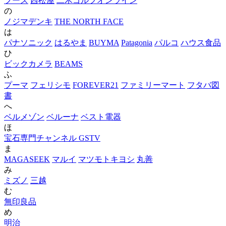
フーズ
西松屋
二木ゴルフオンライン
の
ノジマデンキ
THE NORTH FACE
は
パナソニック
はるやま
BUYMA
Patagonia
パルコ
ハウス食品
ひ
ビックカメラ
BEAMS
ふ
プーマ
フェリシモ
FOREVER21
ファミリーマート
フタバ図
書
へ
ベルメゾン
ベルーナ
ベスト電器
ほ
宝石専門チャンネル GSTV
ま
MAGASEEK
マルイ
マツモトキヨシ
丸善
み
ミズノ
三越
む
無印良品
め
明治