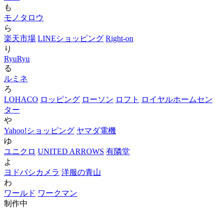
も
モノタロウ
ら
楽天市場
LINEショッピング
Right-on
り
RyuRyu
る
ルミネ
ろ
LOHACO
ロッピング
ローソン
ロフト
ロイヤルホームセン
ター
や
Yahoo!ショッピング
ヤマダ電機
ゆ
ユニクロ
UNITED ARROWS
有隣堂
よ
ヨドバシカメラ
洋服の青山
わ
ワールド
ワークマン
制作中