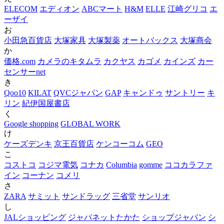
ELECOM
エディオン
ABCマート
H&M
ELLE
江崎グリコ
エ
ーザイ
お
小田急百貨店
大塚家具
大塚製薬
オートバックス
大塚商会
か
価格.com
カメラのキタムラ
カクヤス
カゴメ
カインズ
カー
センサーnet
き
Qoo10
KILAT
QVCジャパン
GAP
キャンドゥ
サントリー
キ
リン
紀伊国屋書店
く
Google shopping
GLOBAL WORK
け
ケーズデンキ
京王百貨店
ケンコーコム
GEO
こ
コストコ
コジマ電気
コナカ
Columbia
gomme
ココカラファ
イン
コーナン
コメリ
さ
ZARA
サミット
サンドラッグ
三省堂
サンリオ
し
JALショッピング
ジャパネットたかた
ショップジャパン
シ