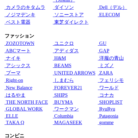
カメラのキタムラ
ダイソン
Dell（デル）
ノジマデンキ
ソニーストア
ELECOM
ベスト電器
東芝ダイレクト
ファッション
ZOZOTOWN
ユニクロ
GU
ABCマート
アディダス
GAP
ナイキ
H&M
洋服の青山
アシックス
BEAMS
ミズノ
プーマ
UNITED ARROWS
ZARA
Right-on
しまむら
フェリシモ
New Balance
FOREVER21
ワールド
はるやま
SHIPS
コナカ
THE NORTH FACE
BUYMA
SHOPLIST
GLOBAL WORK
ワークマン
RyuRyu
ELLE
Columbia
Patagonia
TAKA Q
MAGASEEK
gomme
コンビニ