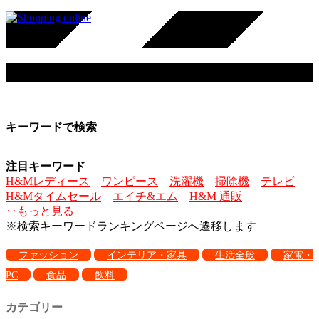
H&M
キーワードで検索
注目キーワード
H&Mレディース
ワンピース
洗濯機
掃除機
テレビ
H&Mタイムセール
エイチ&エム
H&M 通販
‥もっと見る
※検索キーワードランキングページへ遷移します
ファッション
インテリア・家具
生活全般
家電・
PC
食品
飲料
カテゴリー