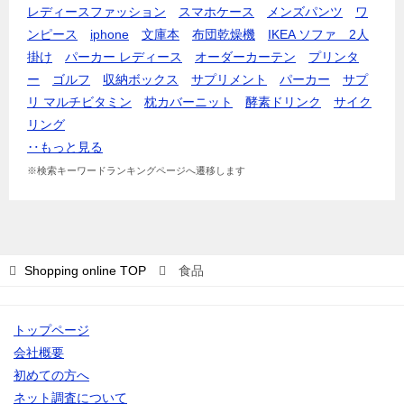
レディースファッション
スマホケース
メンズパンツ
ワ
ンピース
iphone
文庫本
布団乾燥機
IKEA ソファ 2人
掛け
パーカー レディース
オーダーカーテン
プリンタ
ー
ゴルフ
収納ボックス
サプリメント
パーカー
サプ
リ マルチビタミン
枕カバー
ニット
酵素ドリンク
サイク
リング
‥もっと見る
※検索キーワードランキングページへ遷移します
Shopping online
TOP
食品
トップページ
会社概要
初めての方へ
ネット調査について