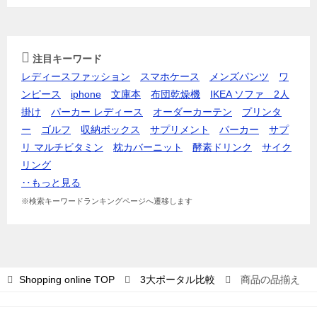
注目キーワード
レディースファッション
スマホケース
メンズパンツ
ワ
ンピース
iphone
文庫本
布団乾燥機
IKEA ソファ 2人
掛け
パーカー レディース
オーダーカーテン
プリンタ
ー
ゴルフ
収納ボックス
サプリメント
パーカー
サプ
リ マルチビタミン
枕カバー
ニット
酵素ドリンク
サイク
リング
‥もっと見る
※検索キーワードランキングページへ遷移します
Shopping online
TOP
3大ポータル比較
商品の品揃え