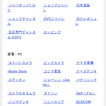
ジャパネットたか
ショップジャパ
日本直販
た
ン
ショップチャンネ
QVCジャパン
日テレポシュ
ル
レ
宝石専門チャンネ
ロッピング
ル GSTV
家電・PC
ヨドバシカメラ
ビックカメラ
ヤマダ電機
Apple Store
コジマ電気
ケーズデンキ
エディオン
ジョーシン（Jos
パナソニック
hin）
カメラのキタムラ
ダイソン
Dell（デル）
ノジマデンキ
ソニーストア
ELECOM