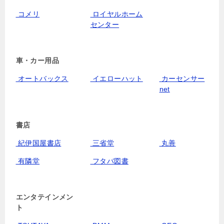
コメリ
ロイヤルホーム
センター
車・カー用品
オートバックス
イエローハット
カーセンサー
net
書店
紀伊国屋書店
三省堂
丸善
有隣堂
フタバ図書
エンタテインメン
ト