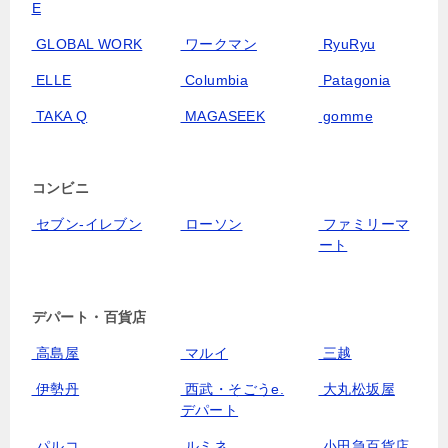
E
GLOBAL WORK
ワークマン
RyuRyu
ELLE
Columbia
Patagonia
TAKA Q
MAGASEEK
gomme
コンビニ
セブン‐イレブン
ローソン
ファミリーマ
ート
デパート・百貨店
高島屋
マルイ
三越
伊勢丹
西武・そごうe.
大丸松坂屋
デパート
パルコ
ルミネ
小田急百貨店