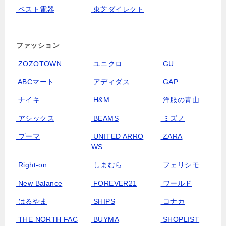
ベスト電器
東芝ダイレクト
ファッション
ZOZOTOWN
ユニクロ
GU
ABCマート
アディダス
GAP
ナイキ
H&M
洋服の青山
アシックス
BEAMS
ミズノ
プーマ
UNITED ARRO
ZARA
WS
Right-on
しまむら
フェリシモ
New Balance
FOREVER21
ワールド
はるやま
SHIPS
コナカ
THE NORTH FAC
BUYMA
SHOPLIST