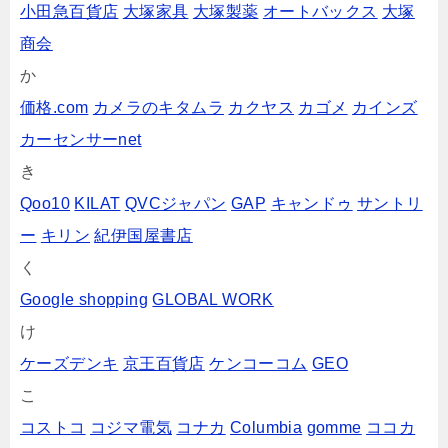
小田急百貨店
大塚家具
大塚製薬
オートバックス
大塚
商会
か
価格.com
カメラのキタムラ
カクヤス
カゴメ
カインズ
カーセンサーnet
き
Qoo10
KILAT
QVCジャパン
GAP
キャンドゥ
サントリ
ー
キリン
紀伊国屋書店
く
Google shopping
GLOBAL WORK
け
ケーズデンキ
京王百貨店
ケンコーコム
GEO
こ
コストコ
コジマ電気
コナカ
Columbia
gomme
ココカ