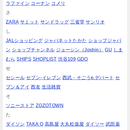
ラファイン
コーナン
コメリ
さ
ZARA
サミット
サンドラッグ
三省堂
サンリオ
し
JALショッピング
ジャパネットたかた
ショップジャパ
ン
ショップチャンネル
ジョーシン（Joshin）
GU
しま
むら
SHIPS
SHOPLIST
渋谷109
GDO
せ
セシール
セブン‐イレブン
西武・そごうe.デパート
セ
ブン＆アイ
西友
生活雑貨
そ
ソニーストア
ZOZOTOWN
た
ダイソン
TAKA Q
高島屋
大丸松坂屋
ダイソー
武田薬