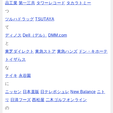
品工業
第一三共
タワーレコード
タカラトミー
つ
ツルハドラッグ
TSUTAYA
て
ディノス
Dell（デル）
DMM.com
と
東芝ダイレクト
東急ストア
東急ハンズ
ドン・キホーテ
トイザらス
な
ナイキ
永谷園
に
ニッセン
日本直販
日テレポシュレ
New Balance
ニト
リ
日清フーズ
西松屋
二木ゴルフオンライン
の