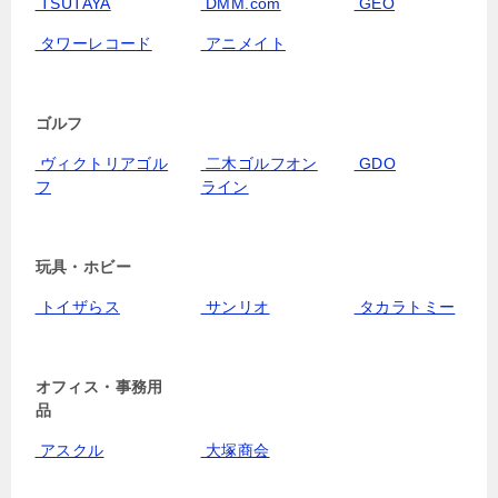
TSUTAYA
DMM.com
GEO
タワーレコード
アニメイト
ゴルフ
ヴィクトリアゴル
二木ゴルフオン
GDO
フ
ライン
玩具・ホビー
トイザらス
サンリオ
タカラトミー
オフィス・事務用
品
アスクル
大塚商会