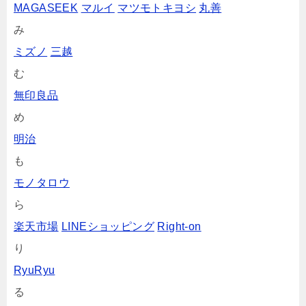
MAGASEEK
マルイ
マツモトキヨシ
丸善
み
ミズノ
三越
む
無印良品
め
明治
も
モノタロウ
ら
楽天市場
LINEショッピング
Right-on
り
RyuRyu
る