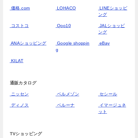
価格.com
LOHACO
LINEショッピ
ング
コストコ
Qoo10
JALショッピ
ング
ANAショッピング
Google shoppin
eBay
g
KILAT
通販カタログ
ニッセン
ベルメゾン
セシール
ディノス
ベルーナ
イマージュネ
ット
TVショッピング