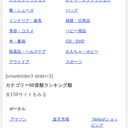
メンズファッション
レディースファッション
靴・シューズ
バッグ
インテリア・家具
雑貨・日用品
美容・コスメ
ベビー用品
本・書籍
CD・DVD
医薬品・ヘルスケア
おもちゃ・ホビー
アウトドア
スポーツ
[smartslider3 slider=3]
カテゴリー
50音順
ランキング順
全159サイトをみる
ポータル
アマゾン
楽天市場
Yahoo!ショッ
ピング