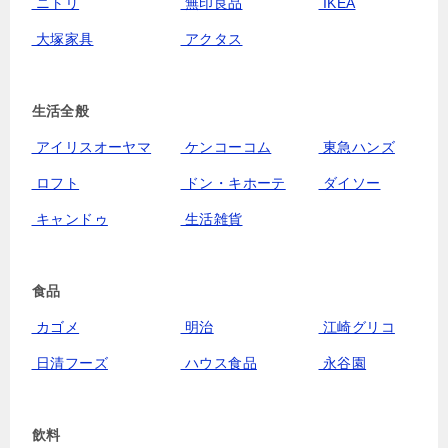
ニトリ
無印良品
IKEA
大塚家具
アクタス
生活全般
アイリスオーヤマ
ケンコーコム
東急ハンズ
ロフト
ドン・キホーテ
ダイソー
キャンドゥ
生活雑貨
食品
カゴメ
明治
江崎グリコ
日清フーズ
ハウス食品
永谷園
飲料