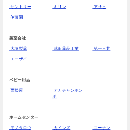
サントリー
キリン
アサヒ
伊藤園
製薬会社
大塚製薬
武田薬品工業
第一三共
エーザイ
ベビー用品
西松屋
アカチャンホン
ポ
ホームセンター
モノタロウ
カインズ
コーナン