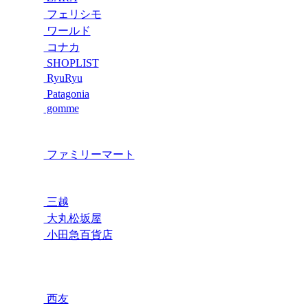
フェリシモ
ワールド
コナカ
SHOPLIST
RyuRyu
Patagonia
gomme
ファミリーマート
三越
大丸松坂屋
小田急百貨店
西友