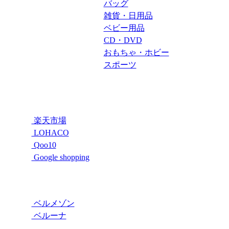
バッグ
雑貨・日用品
ベビー用品
CD・DVD
おもちゃ・ホビー
スポーツ
楽天市場
LOHACO
Qoo10
Google shopping
ベルメゾン
ベルーナ