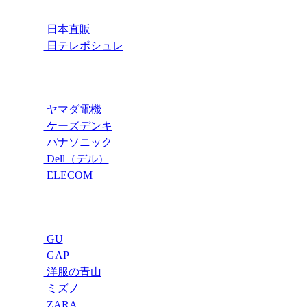
日本直販
日テレポシュレ
ヤマダ電機
ケーズデンキ
パナソニック
Dell（デル）
ELECOM
GU
GAP
洋服の青山
ミズノ
ZARA