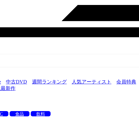
e
中古DVD
週間ランキング
人気アーティスト
会員特典
嵐最新作
C
食品
飲料