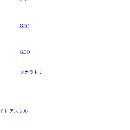
GEO
GDO
タカラトミー
イト
アスクル