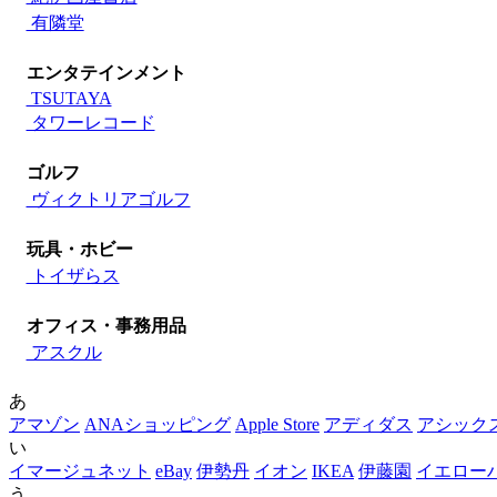
有隣堂
エンタテインメント
TSUTAYA
タワーレコード
ゴルフ
ヴィクトリアゴルフ
玩具・ホビー
トイザらス
オフィス・事務用品
アスクル
あ
アマゾン
ANAショッピング
Apple Store
アディダス
アシック
い
イマージュネット
eBay
伊勢丹
イオン
IKEA
伊藤園
イエロー
う