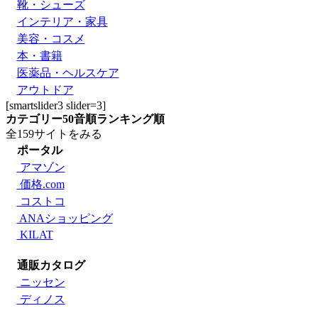
靴・シューズ
インテリア・家具
美容・コスメ
本・書籍
医薬品・ヘルスケア
アウトドア
[smartslider3 slider=3]
カテゴリー
50音順
ランキング順
全159サイトをみる
ポータル
アマゾン
価格.com
コストコ
ANAショッピング
KILAT
通販カタログ
ニッセン
ディノス