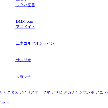
フタバ図書
DMM.com
アニメイト
二木ゴルフオンライン
サンリオ
大塚商会
ス
アクタス
アイリスオーヤマ
アサヒ
アカチャンホンポ
アニメ
ハット