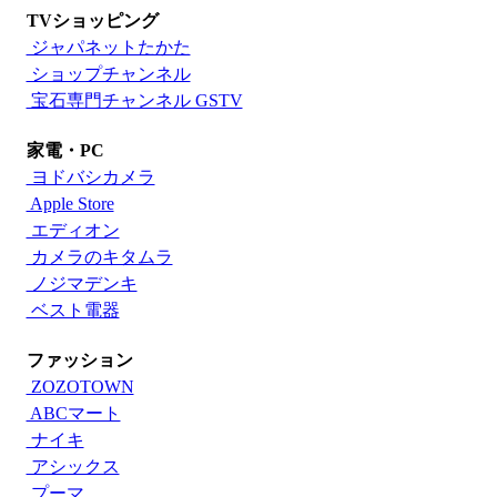
TVショッピング
ジャパネットたかた
ショップチャンネル
宝石専門チャンネル GSTV
家電・PC
ヨドバシカメラ
Apple Store
エディオン
カメラのキタムラ
ノジマデンキ
ベスト電器
ファッション
ZOZOTOWN
ABCマート
ナイキ
アシックス
プーマ