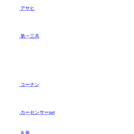
アサヒ
第一三共
コーナン
カーセンサーnet
丸善