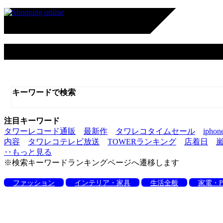
タワーレコード
キーワードで検索
注目キーワード
タワーレコード通販
最新作
タワレコタイムセール
iphon
内容
タワレコテレビ放送
TOWERランキング
店着日
‥もっと見る
※検索キーワードランキングページへ遷移します
ファッション
インテリア・家具
生活全般
家電・P