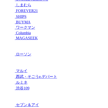
しまむら
FOREVER21
SHIPS
BUYMA
ワークマン
Columbia
MAGASEEK
ローソン
マルイ
西武・そごうe.デパート
ルミネ
渋谷109
セブン＆アイ