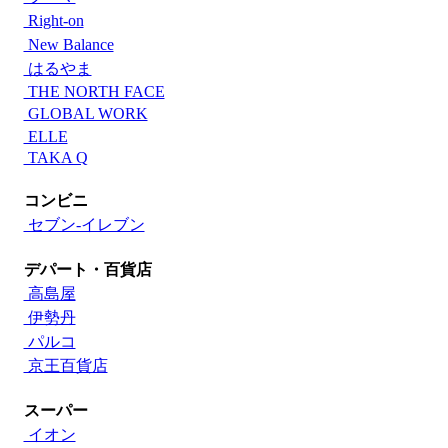
Right-on
New Balance
はるやま
THE NORTH FACE
GLOBAL WORK
ELLE
TAKA Q
コンビニ
セブン‐イレブン
デパート・百貨店
高島屋
伊勢丹
パルコ
京王百貨店
スーパー
イオン