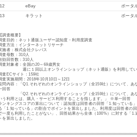
12
eBay
ポータ
13
キラット
ポータ
【調査概要】
調査目的：ネット通販ユーザー認知度・利用度調査
調査方法：インターネットリサーチ
実施者：株式会社クレパス
調査母数：310人
有効回答数：310人
調査対象者：全国の20～69歳男女
週に１回以上オンラインショップ（ネット通販）を利用してい
調査ECサイト：159社
調査実施期間：2018年10月10日～12日
設問内容：「Q1.それぞれのオンラインショップ（全159社）について、
一回答
「Q2.それぞれのオンラインショップ（全159社）について、あな
いう利用とは、購入・サービス利用することを指します。」 ※単一回答
ランキングスコアの算出について：認知度は回答者の回答「1.知っている」「
る「1.知っている」の割合でポイントを算出しました。利用度は回答者の回
で一度も利用したことがない」、回答結果から全体（100%）に対する「1
トを算出しました。