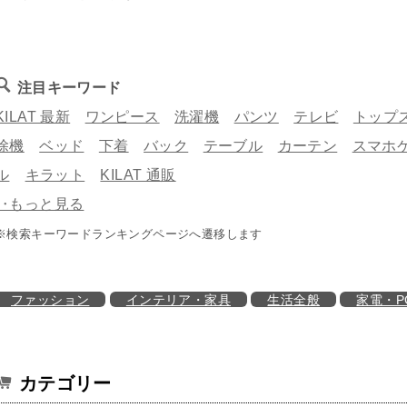
注目キーワード
KILAT 最新
ワンピース
洗濯機
パンツ
テレビ
トップ
除機
ベッド
下着
バック
テーブル
カーテン
スマホ
ル
キラット
KILAT 通販
‥もっと見る
※検索キーワードランキングページへ遷移します
ファッション
インテリア・家具
生活全般
家電・P
カテゴリー