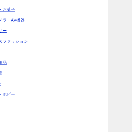
・お菓子
メラ・AV機器
リー
スファッション
用品
品
D
・ホビー