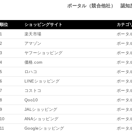
ポータル（競合他社） 認知
順位
ショッピングサイト
カテゴ
1
楽天市場
ポータ
2
アマゾン
ポータ
3
ヤフーショッピング
ポータ
4
価格.com
ポータ
5
ロハコ
ポータ
6
LINEショッピング
ポータ
7
コストコ
ポータ
8
Qoo10
ポータ
9
JALショッピング
ポータ
10
ANAショッピング
ポータ
11
Googleショッピング
ポータ