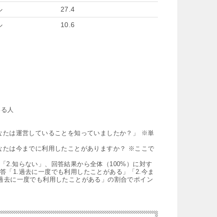
ル
27.4
ル
10.6
る人
あなたは運営していることを知っていましたか？」 ※単
たは今までに利用したことがありますか？ ※ここで
2.知らない」、回答結果から全体（100%）に対す
答「1.過去に一度でも利用したことがある」「2.今ま
.過去に一度でも利用したことがある」の割合でポイン