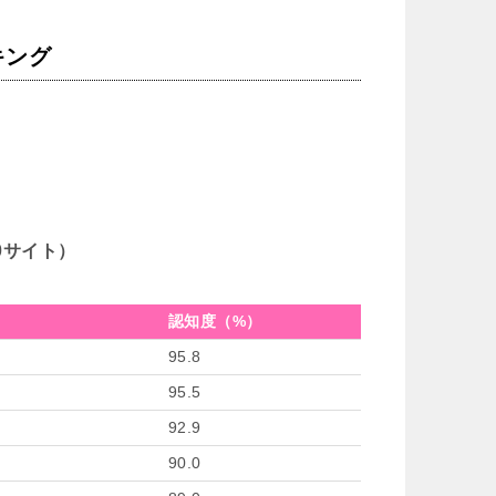
キング
0サイト）
認知度（%）
95.8
95.5
92.9
90.0