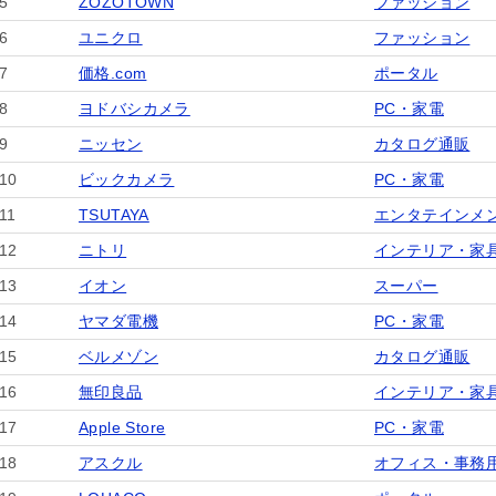
5
ZOZOTOWN
ファッション
6
ユニクロ
ファッション
7
価格.com
ポータル
8
ヨドバシカメラ
PC・家電
9
ニッセン
カタログ通販
10
ビックカメラ
PC・家電
11
TSUTAYA
エンタテインメ
12
ニトリ
インテリア・家
13
イオン
スーパー
14
ヤマダ電機
PC・家電
15
ベルメゾン
カタログ通販
16
無印良品
インテリア・家
17
Apple Store
PC・家電
18
アスクル
オフィス・事務