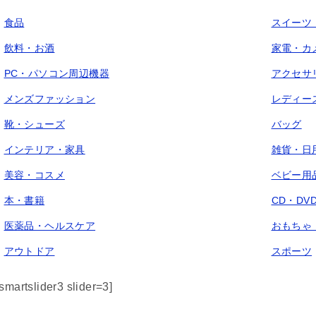
食品
スイーツ
飲料・お酒
家電・カ
PC・パソコン周辺機器
アクセサ
メンズファッション
レディー
靴・シューズ
バッグ
インテリア・家具
雑貨・日
美容・コスメ
ベビー用
本・書籍
CD・DV
医薬品・ヘルスケア
おもちゃ
アウトドア
スポーツ
[smartslider3 slider=3]