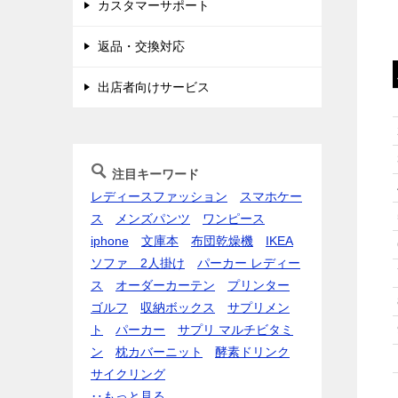
カスタマーサポート
返品・交換対応
出店者向けサービス
注目キーワード
レディースファッション
スマホケー
ス
メンズパンツ
ワンピース
iphone
文庫本
布団乾燥機
IKEA
ソファ 2人掛け
パーカー レディー
ス
オーダーカーテン
プリンター
ゴルフ
収納ボックス
サプリメン
ト
パーカー
サプリ マルチビタミ
ン
枕カバー
ニット
酵素ドリンク
サイクリング
‥もっと見る