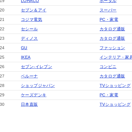
19
LOHACO
ポータル
20
セブン＆アイ
スーパー
21
コジマ電気
PC・家電
22
セシール
カタログ通販
23
ディノス
カタログ通販
24
GU
ファッション
25
IKEA
インテリア・家
26
セブン‐イレブン
コンビニ
27
ベルーナ
カタログ通販
28
ショップジャパン
TVショッピング
29
ケーズデンキ
PC・家電
30
日本直販
TVショッピング