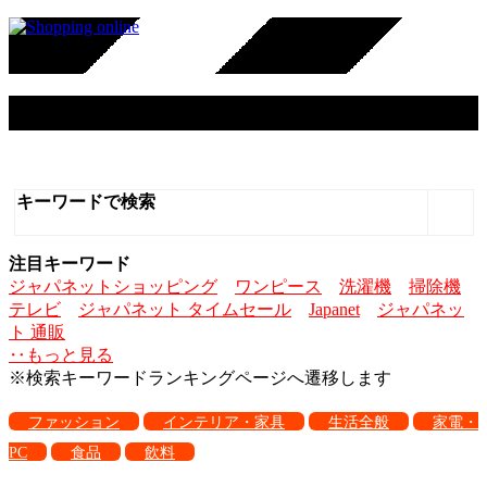
ジャパネットたかた
キーワードで検索
注目キーワード
ジャパネットショッピング
ワンピース
洗濯機
掃除機
テレビ
ジャパネット タイムセール
Japanet
ジャパネッ
ト 通販
‥もっと見る
※検索キーワードランキングページへ遷移します
ファッション
インテリア・家具
生活全般
家電・
PC
食品
飲料