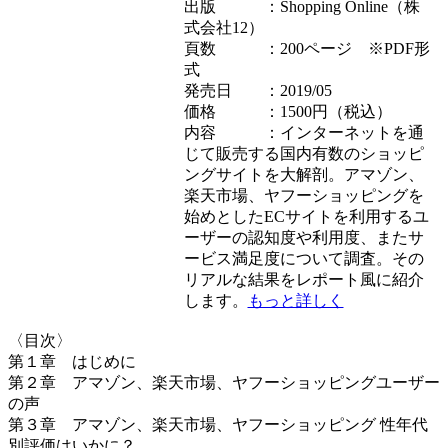
出版 ：Shopping Online（株
式会社12）
頁数 ：200ページ ※PDF形
式
発売日 ：2019/05
価格 ：1500円（税込）
内容 ：インターネットを通
じて販売する国内有数のショッピ
ングサイトを大解剖。アマゾン、
楽天市場、ヤフーショッピングを
始めとしたECサイトを利用するユ
ーザーの認知度や利用度、またサ
ービス満足度について調査。その
リアルな結果をレポート風に紹介
します。
もっと詳しく
〈目次〉
第１章 はじめに
第２章 アマゾン、楽天市場、ヤフーショッピングユーザー
の声
第３章 アマゾン、楽天市場、ヤフーショッピング 性年代
別評価はいかに？