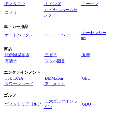
モノタロウ
カインズ
コーナン
ロイヤルホームセ
コメリ
ンター
車・カー用品
カーセンサー
オートバックス
イエローハット
net
書店
紀伊国屋書店
三省堂
丸善
有隣堂
フタバ図書
エンタテインメント
TSUTAYA
DMM.com
GEO
タワーレコード
アニメイト
ゴルフ
二木ゴルフオンラ
ヴィクトリアゴルフ
GDO
イン