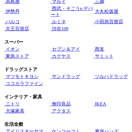
高島屋
マルイ
三越
西武・そごうe.デパ
伊勢丹
大丸松坂屋
ート
パルコ
ルミネ
小田急百貨店
京王百貨店
渋谷109
スーパー
イオン
セブン＆アイ
西友
東急ストア
カクヤス
サミット
ドラッグストア
マツモトキヨシ
サンドラッグ
ツルハドラッグ
ココカラファイン
インテリア・家具
ニトリ
無印良品
IKEA
大塚家具
アクタス
生活全般
アイリスオーヤマ
ケンコーコム
東急ハンズ