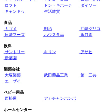
ロフト
ドン・キホーテ
ダイソー
キャンドゥ
生活雑貨
食品
カゴメ
明治
江崎グリコ
日清フーズ
ハウス食品
永谷園
飲料
サントリー
キリン
アサヒ
伊藤園
製薬会社
大塚製薬
武田薬品工業
第一三共
エーザイ
ベビー用品
西松屋
アカチャンホンポ
ホームセンター