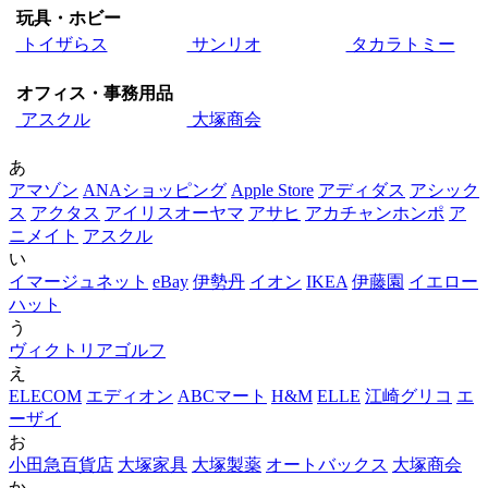
玩具・ホビー
トイザらス
サンリオ
タカラトミー
オフィス・事務用品
アスクル
大塚商会
あ
アマゾン
ANAショッピング
Apple Store
アディダス
アシック
ス
アクタス
アイリスオーヤマ
アサヒ
アカチャンホンポ
ア
ニメイト
アスクル
い
イマージュネット
eBay
伊勢丹
イオン
IKEA
伊藤園
イエロー
ハット
う
ヴィクトリアゴルフ
え
ELECOM
エディオン
ABCマート
H&M
ELLE
江崎グリコ
エ
ーザイ
お
小田急百貨店
大塚家具
大塚製薬
オートバックス
大塚商会
か