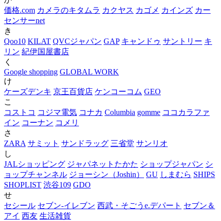
価格.com
カメラのキタムラ
カクヤス
カゴメ
カインズ
カー
センサーnet
き
Qoo10
KILAT
QVCジャパン
GAP
キャンドゥ
サントリー
キ
リン
紀伊国屋書店
く
Google shopping
GLOBAL WORK
け
ケーズデンキ
京王百貨店
ケンコーコム
GEO
こ
コストコ
コジマ電気
コナカ
Columbia
gomme
ココカラファ
イン
コーナン
コメリ
さ
ZARA
サミット
サンドラッグ
三省堂
サンリオ
し
JALショッピング
ジャパネットたかた
ショップジャパン
シ
ョップチャンネル
ジョーシン（Joshin）
GU
しまむら
SHIPS
SHOPLIST
渋谷109
GDO
せ
セシール
セブン‐イレブン
西武・そごうe.デパート
セブン＆
アイ
西友
生活雑貨