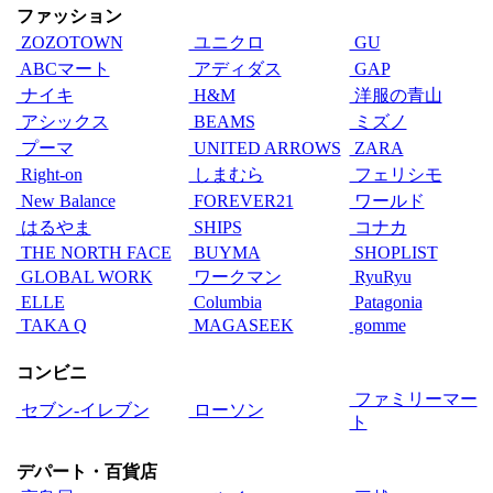
ファッション
ZOZOTOWN
ユニクロ
GU
ABCマート
アディダス
GAP
ナイキ
H&M
洋服の青山
アシックス
BEAMS
ミズノ
プーマ
UNITED ARROWS
ZARA
Right-on
しまむら
フェリシモ
New Balance
FOREVER21
ワールド
はるやま
SHIPS
コナカ
THE NORTH FACE
BUYMA
SHOPLIST
GLOBAL WORK
ワークマン
RyuRyu
ELLE
Columbia
Patagonia
TAKA Q
MAGASEEK
gomme
コンビニ
ファミリーマー
セブン‐イレブン
ローソン
ト
デパート・百貨店