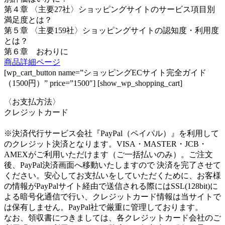
第４章 〈主要27社〉ショッピングサイトのサービス項目別
満足度とは？
第５章 〈主要159社〉ショッピングサイトの認知度・利用度
とは？
第６章 おわりに
商品詳細ページ
[wp_cart_button name=”ショッピングECサイト完全ガイド
（1500円）” price=”1500″] [show_wp_shopping_cart]
〈お支払方法〉
クレジットカード
※決済代行サービス会社『PayPal（ペイパル）』を利用して
のクレジット決済となります。VISA・MASTER・JCB・
AMEXがご利用いただけます（ご一括払いのみ）。ご注文
後、PayPal決済画面へ移動いたしますので 決済を完了させて
ください。安心してお支払いをしていただくために、お客様
の情報がPayPalサイト経由で送信される際にはSSL(128bit)に
よる暗号化通信で行い、クレジットカード情報は当サイトで
は保有しません。PayPal社で厳重に管理しております。
なお、領収書につきましては、各クレジットカード会社のご