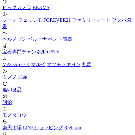
ひ
ビックカメラ
BEAMS
ふ
プーマ
フェリシモ
FOREVER21
ファミリーマート
フタバ図
書
へ
ベルメゾン
ベルーナ
ベスト電器
ほ
宝石専門チャンネル GSTV
ま
MAGASEEK
マルイ
マツモトキヨシ
丸善
み
ミズノ
三越
む
無印良品
め
明治
も
モノタロウ
ら
楽天市場
LINEショッピング
Right-on
り