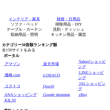
インテリア・家具
雑貨・日用品
ソファ・ベッド
掃除用品・DIY
テーブル・カーテン
洗剤・ティッシュ
収納用品・照明
キッチン用品・園芸
カテゴリー
50音順
ランキング順
全159サイトをみる
ポータル
Yahoo!ショッピ
アマゾン
楽天市場
ング
LINEショッピ
価格.com
LOHACO
ング
JALショッピン
コストコ
Qoo10
グ
ANAショッピング
Google shopping
eBay
KILAT