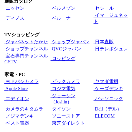
通販カタログ
ニッセン
ベルメゾン
セシール
イマージュネッ
ディノス
ベルーナ
ト
TVショッピング
ジャパネットたかた
ショップジャパン
日本直販
ショップチャンネル
QVCジャパン
日テレポシュレ
宝石専門チャンネル
ロッピング
GSTV
家電・PC
ヨドバシカメラ
ビックカメラ
ヤマダ電機
Apple Store
コジマ電気
ケーズデンキ
ジョーシン
エディオン
パナソニック
（Joshin）
カメラのキタムラ
ダイソン
Dell（デル）
ノジマデンキ
ソニーストア
ELECOM
ベスト電器
東芝ダイレクト