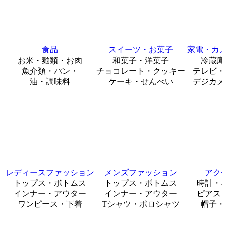
食品
スイーツ・お菓子
家電・カメ
お米・麺類・お肉
和菓子・洋菓子
冷蔵庫
魚介類・パン・
チョコレート・クッキー
テレビ・
油・調味料
ケーキ・せんべい
デジカメ
レディースファッション
メンズファッション
アク
トップス・ボトムス
トップス・ボトムス
時計・
インナー・アウター
インナー・アウター
ピアス
ワンピース・下着
Tシャツ・ポロシャツ
帽子・