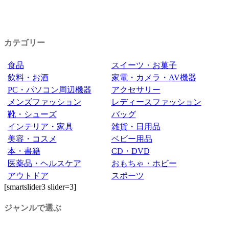
カテゴリー
食品
スイーツ・お菓子
飲料・お酒
家電・カメラ・AV機器
PC・パソコン周辺機器
アクセサリー
メンズファッション
レディースファッション
靴・シューズ
バッグ
インテリア・家具
雑貨・日用品
美容・コスメ
ベビー用品
本・書籍
CD・DVD
医薬品・ヘルスケア
おもちゃ・ホビー
アウトドア
スポーツ
[smartslider3 slider=3]
ジャンルで選ぶ