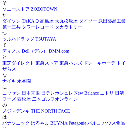
そ
ソニーストア
ZOZOTOWN
た
ダイソン
TAKA Q
高島屋
大丸松坂屋
ダイソー
武田薬品工業
第一三共
タワーレコード
タカラトミー
つ
ツルハドラッグ
TSUTAYA
て
ディノス
Dell（デル）
DMM.com
と
東芝ダイレクト
東急ストア
東急ハンズ
ドン・キホーテ
トイ
ザらス
な
ナイキ
永谷園
に
ニッセン
日本直販
日テレポシュレ
New Balance
ニトリ
日清
フーズ
西松屋
二木ゴルフオンライン
の
ノジマデンキ
THE NORTH FACE
は
パナソニック
はるやま
BUYMA
Patagonia
パルコ
ハウス食品