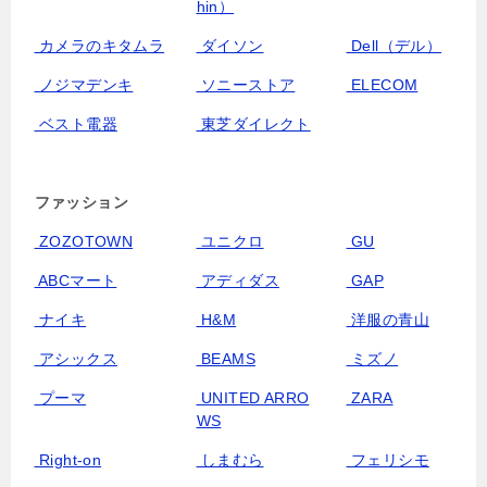
hin）
カメラのキタムラ
ダイソン
Dell（デル）
ノジマデンキ
ソニーストア
ELECOM
ベスト電器
東芝ダイレクト
ファッション
ZOZOTOWN
ユニクロ
GU
ABCマート
アディダス
GAP
ナイキ
H&M
洋服の青山
アシックス
BEAMS
ミズノ
プーマ
UNITED ARRO
ZARA
WS
Right-on
しまむら
フェリシモ