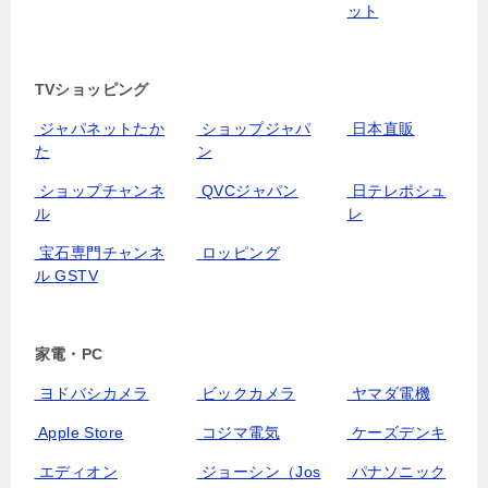
ット
TVショッピング
ジャパネットたか
ショップジャパ
日本直販
た
ン
ショップチャンネ
QVCジャパン
日テレポシュ
ル
レ
宝石専門チャンネ
ロッピング
ル GSTV
家電・PC
ヨドバシカメラ
ビックカメラ
ヤマダ電機
Apple Store
コジマ電気
ケーズデンキ
エディオン
ジョーシン（Jos
パナソニック