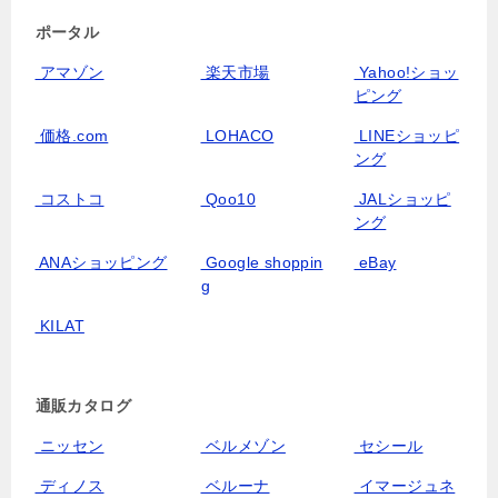
ポータル
アマゾン
楽天市場
Yahoo!ショッ
ピング
価格.com
LOHACO
LINEショッピ
ング
コストコ
Qoo10
JALショッピ
ング
ANAショッピング
Google shoppin
eBay
g
KILAT
通販カタログ
ニッセン
ベルメゾン
セシール
ディノス
ベルーナ
イマージュネ