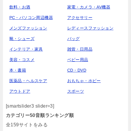
飲料・お酒
家電・カメラ・AV機器
PC・パソコン周辺機器
アクセサリー
メンズファッション
レディースファッション
靴・シューズ
バッグ
インテリア・家具
雑貨・日用品
美容・コスメ
ベビー用品
本・書籍
CD・DVD
医薬品・ヘルスケア
おもちゃ・ホビー
アウトドア
スポーツ
[smartslider3 slider=3]
カテゴリー
50音順
ランキング順
全159サイトをみる