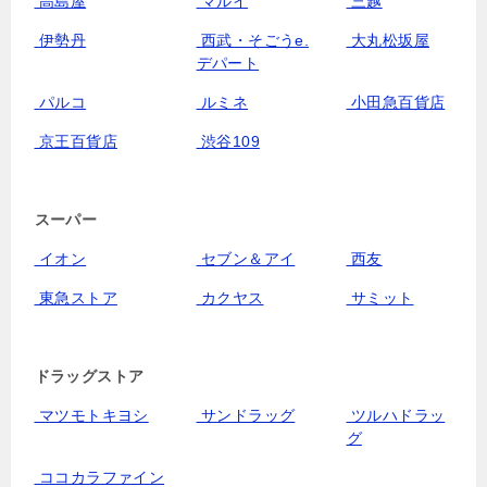
高島屋
マルイ
三越
伊勢丹
西武・そごうe.
大丸松坂屋
デパート
パルコ
ルミネ
小田急百貨店
京王百貨店
渋谷109
スーパー
イオン
セブン＆アイ
西友
東急ストア
カクヤス
サミット
ドラッグストア
マツモトキヨシ
サンドラッグ
ツルハドラッ
グ
ココカラファイン