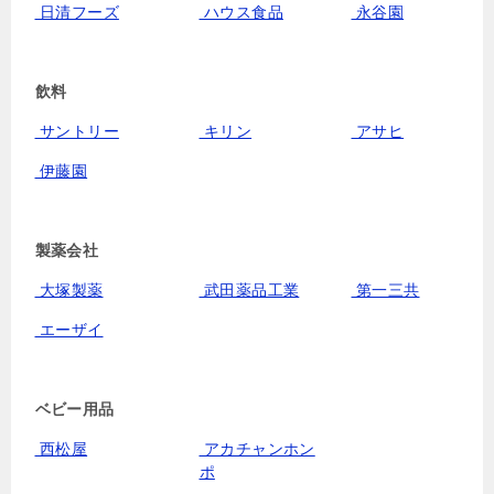
日清フーズ
ハウス食品
永谷園
飲料
サントリー
キリン
アサヒ
伊藤園
製薬会社
大塚製薬
武田薬品工業
第一三共
エーザイ
ベビー用品
西松屋
アカチャンホン
ポ