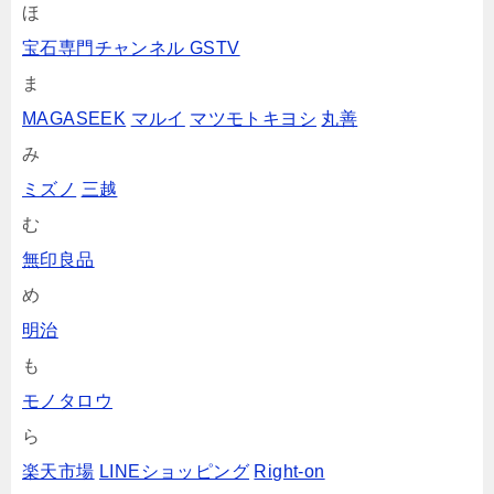
ほ
宝石専門チャンネル GSTV
ま
MAGASEEK
マルイ
マツモトキヨシ
丸善
み
ミズノ
三越
む
無印良品
め
明治
も
モノタロウ
ら
楽天市場
LINEショッピング
Right-on