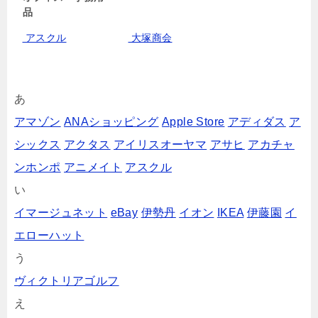
品
アスクル
大塚商会
あ
アマゾン
ANAショッピング
Apple Store
アディダス
ア
シックス
アクタス
アイリスオーヤマ
アサヒ
アカチャ
ンホンポ
アニメイト
アスクル
い
イマージュネット
eBay
伊勢丹
イオン
IKEA
伊藤園
イ
エローハット
う
ヴィクトリアゴルフ
え