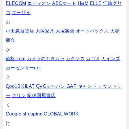
ELECOM
エディオン
ABCマート
H&M
ELLE
江崎グリ
コ
エーザイ
お
小田急百貨店
大塚家具
大塚製薬
オートバックス
大塚
商会
か
価格.com
カメラのキタムラ
カクヤス
カゴメ
カインズ
カーセンサーnet
き
Qoo10
KILAT
QVCジャパン
GAP
キャンドゥ
サントリ
ー
キリン
紀伊国屋書店
く
Google shopping
GLOBAL WORK
け