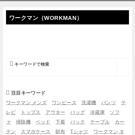
ワークマン（WORKMAN）
キーワードで検索
注目キーワード
ワークマン メンズ
ワンピース
洗濯機
パンツ
テ
レビ
トップス
アウター
バッグ
冷蔵庫
ソフ
ァ
掃除機
ベッド
下着
バック
テーブル
カー
テン
スマホケース
財布
Tシャツ
ワークマン タ