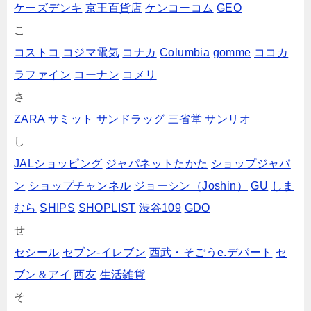
ケーズデンキ
京王百貨店
ケンコーコム
GEO
こ
コストコ
コジマ電気
コナカ
Columbia
gomme
ココカ
ラファイン
コーナン
コメリ
さ
ZARA
サミット
サンドラッグ
三省堂
サンリオ
し
JALショッピング
ジャパネットたかた
ショップジャパ
ン
ショップチャンネル
ジョーシン（Joshin）
GU
しま
むら
SHIPS
SHOPLIST
渋谷109
GDO
せ
セシール
セブン‐イレブン
西武・そごうe.デパート
セ
ブン＆アイ
西友
生活雑貨
そ